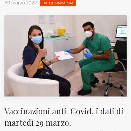
30 marzo 2022
DALLA LOMBARDIA
MUNICIPI
Inviateci le vostre segnalazioni
Iscriviti alla newsletter
www.viveremilano.info
Fondato e diretto da Enzo De
Bernardis
EDB edizioni - Via Brivio angolo C.
Imbonati, 89 20159 Milano (Italia)
Informativa sulla privacy
Vaccinazioni anti-Covid, i dati di
martedì 29 marzo.