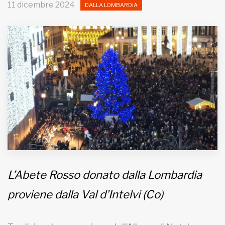
11 dicembre 2024
DALLA LOMBARDIA
MUNICIPI
Inviateci le vostre segnalazioni
Iscriviti alla newsletter
www.viveremilano.info
Fondato e diretto da Enzo De
Bernardis
EDB edizioni - Via Brivio angolo C.
Imbonati, 89 20159 Milano (Italia)
Informativa sulla privacy
L’Abete Rosso donato dalla Lombardia
proviene dalla Val d’Intelvi (Co)