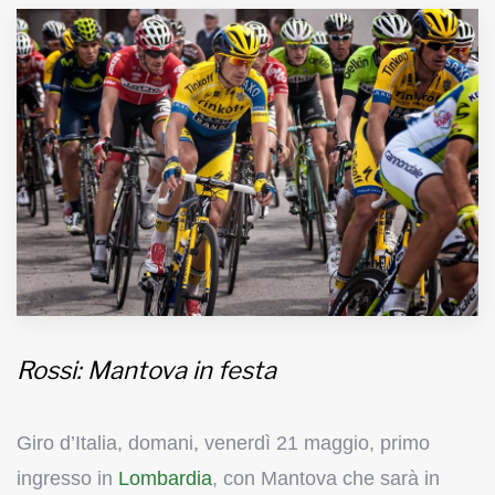
MUNICIPI
Inviateci le vostre segnalazioni
Iscriviti alla newsletter
www.viveremilano.info
Fondato e diretto da Enzo De
Bernardis
EDB edizioni - Via Brivio angolo C.
Imbonati, 89 20159 Milano (Italia)
Rossi: Mantova in festa
Informativa sulla privacy
Giro d’Italia, domani, venerdì 21 maggio, primo
ingresso in
Lombardia
, con Mantova che sarà in