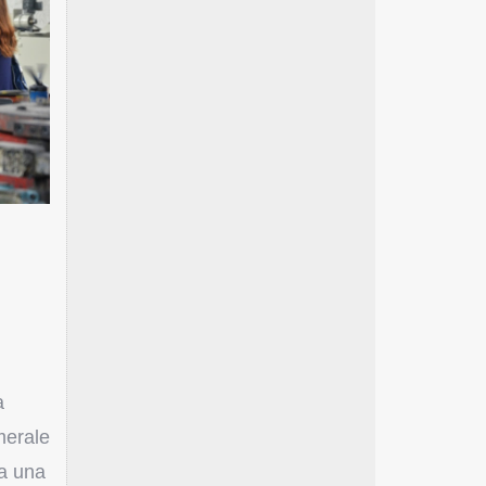
a
merale
ta una