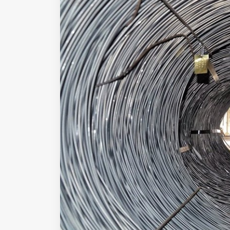
Fondato e diretto da Enzo De
Bernardis
EDB edizioni - Via Brivio angolo C.
Imbonati, 89 20159 Milano (Italia)
Informativa sulla privacy