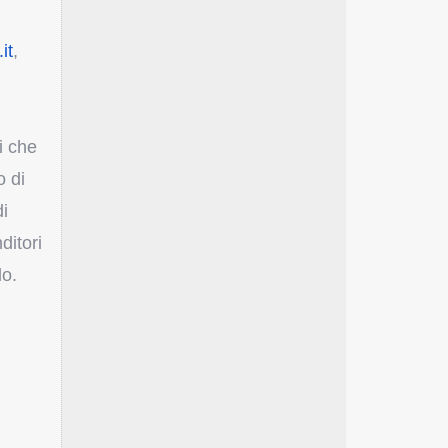
it
,
i che
o di
di
ditori
do.