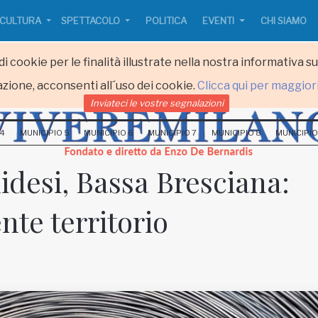
CULTURA
SPETTACOLO
POLITICA
EVENTI
CHI SIAMO
i cookie per le finalità illustrate nella nostra informativa s
zione, acconsenti all´uso dei cookie.
Clicca qui per maggior
Inviateci le vostre segnalazioni
 4
MUNICIPIO 5
MUNICIPIO 6
MUNICIPIO 7
MUNICIPIO 8
MUNICIPIO
idesi, Bassa Bresciana:
nte territorio