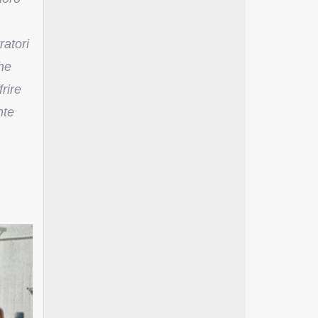
ratori
he
frire
nte