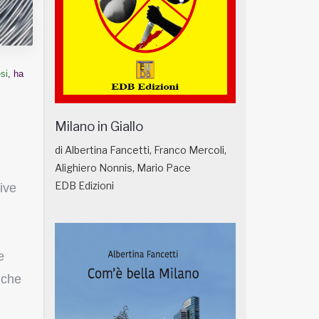
si
, ha
Milano in Giallo
di Albertina Fancetti, Franco Mercoli,
Alighiero Nonnis, Mario Pace
EDB Edizioni
tive
e
nche