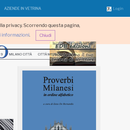
AZIENDE IN VETRINA
Login
ulla privacy. Scorrendo questa pagina,
i informazioni
.
Chiudi
Iscriviti alla newsletter
 9
MILANO CITTÀ
CITTÀ METROPOLITANA