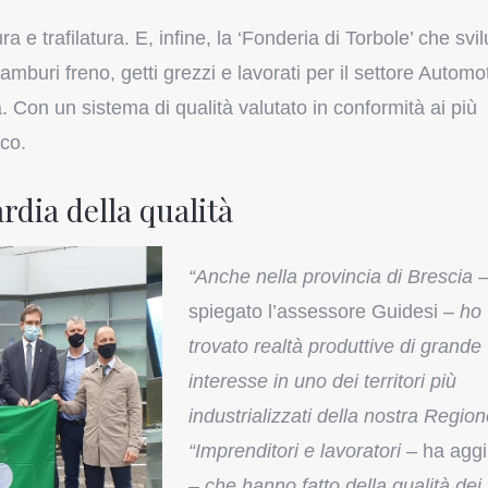
ra e trafilatura. E, infine, la ‘Fonderia di Torbole’ che svi
mburi freno, getti grezzi e lavorati per il settore Automo
 Con un sistema di qualità valutato in conformità ai più
ico.
rdia della qualità
“Anche nella provincia di Brescia
–
spiegato l’assessore Guidesi –
ho
trovato realtà produttive di grande
interesse in uno dei territori più
industrializzati della nostra Region
“Imprenditori e lavoratori
– ha agg
–
che hanno fatto della qualità dei 