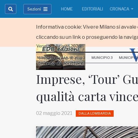
Sezioni
HOME
EDITORIALI
CRONACA
Informativa cookie: Vivere Milano si avvale d
cliccando su un link o proseguendo la naviga
Venerdi 7 Agosto 2026
HOME
MUNICIPIO 1
MUNICIPIO 2
MUNICIPIO 3
MUNICIPIO
RUBRICHE
Imprese, ‘Tour’ Gu
MUNICIPI
qualità carta vince
Inviateci le vostre segnalazioni
Iscriviti alla newsletter
02 maggio 2021
DALLA LOMBARDIA
www.viveremilano.info