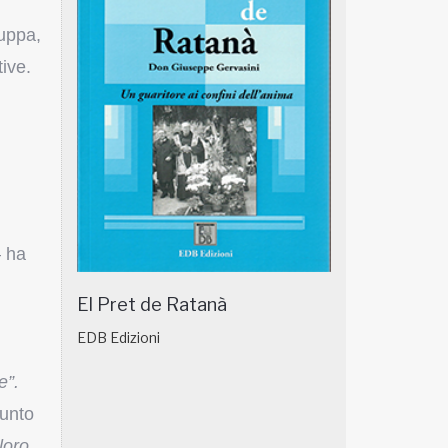
luppa,
tive.
 ha
El Pret de Ratanà
EDB Edizioni
e”.
iunto
loro