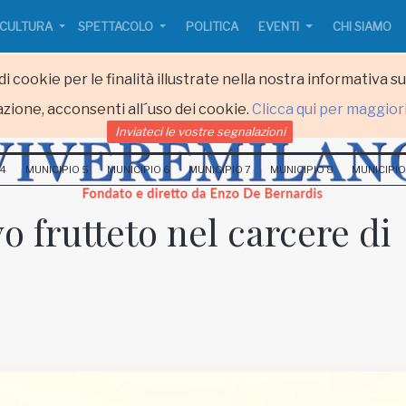
CULTURA
SPETTACOLO
POLITICA
EVENTI
CHI SIAMO
i cookie per le finalità illustrate nella nostra informativa s
zione, acconsenti all´uso dei cookie.
Clicca qui per maggior
Inviateci le vostre segnalazioni
 4
MUNICIPIO 5
MUNICIPIO 6
MUNICIPIO 7
MUNICIPIO 8
MUNICIPIO
o frutteto nel carcere di