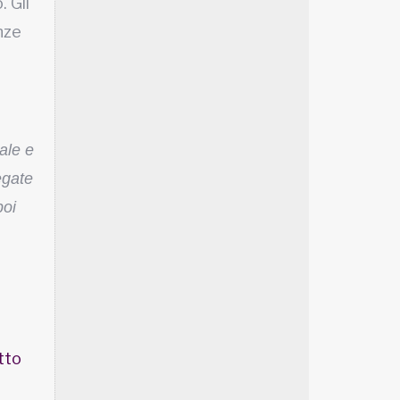
. Gli
nze
ale e
legate
poi
tto