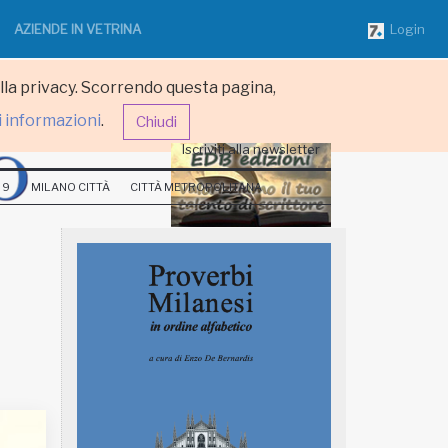
AZIENDE IN VETRINA
Login
ulla privacy. Scorrendo questa pagina,
i informazioni
.
Chiudi
Iscriviti alla newsletter
 9
MILANO CITTÀ
CITTÀ METROPOLITANA