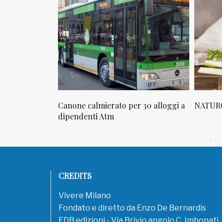
r 30 alloggi a
NATUROPATIA IN BREVE 20/01
NATURO
CREDITS
Vivere Milano
Fondato e diretto da Enzo De Bernardis
EDB edizioni - Via Brivio angolo C. Imbonati