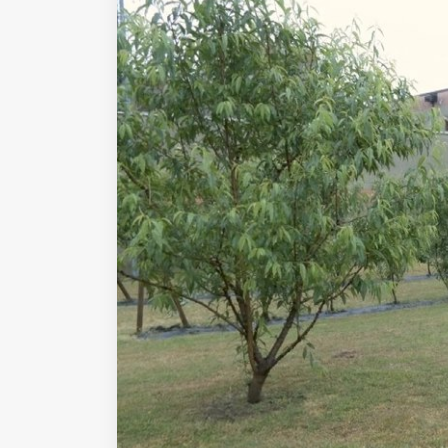
Fondato e diretto da Enzo De
Bernardis
EDB edizioni - Via Brivio angolo C.
Imbonati, 89 20159 Milano (Italia)
Informativa sulla privacy