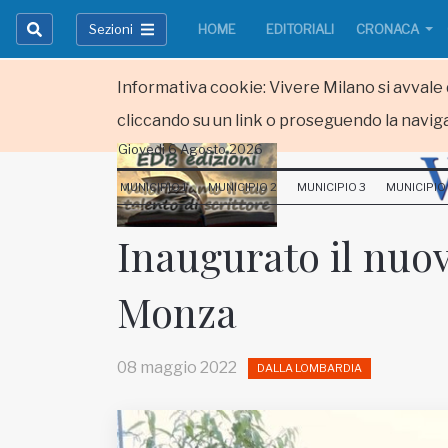
Sezioni
HOME
EDITORIALI
CRONACA
Informativa cookie: Vivere Milano si avvale d
cliccando su un link o proseguendo la naviga
Giovedi 6 Agosto 2026
HOME
MUNICIPIO 1
MUNICIPIO 2
MUNICIPIO 3
MUNICIPIO
RUBRICHE
Inaugurato il nuov
MUNICIPI
Monza
Inviateci le vostre segnalazioni
Iscriviti alla newsletter
08 maggio 2022
DALLA LOMBARDIA
www.viveremilano.info