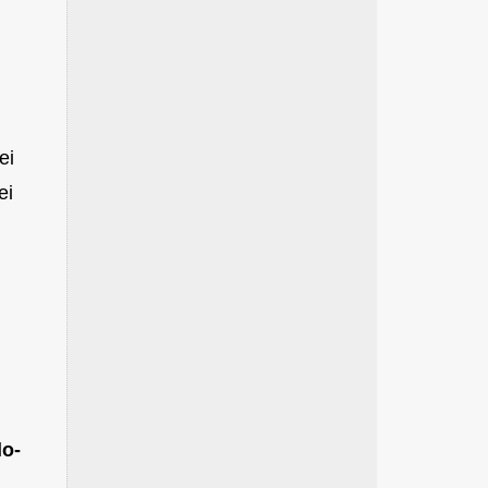
ei
ei
lo-