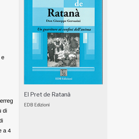
 e
El Pret de Ratanà
terreg
EDB Edizioni
 di
di
e a 4