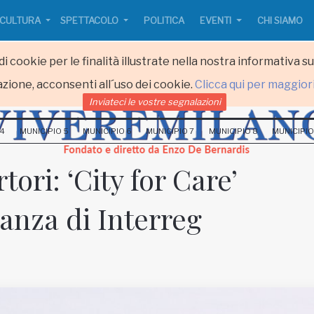
CULTURA
SPETTACOLO
POLITICA
EVENTI
CHI SIAMO
i cookie per le finalità illustrate nella nostra informativa s
zione, acconsenti all´uso dei cookie.
Clicca qui per maggior
Inviateci le vostre segnalazioni
 4
MUNICIPIO 5
MUNICIPIO 6
MUNICIPIO 7
MUNICIPIO 8
MUNICIPIO
tori: ‘City for Care’
anza di Interreg