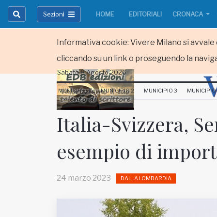
Sezioni
HOME
EDITORIALI
CRONACA
Informativa cookie: Vivere Milano si avvale d
cliccando su un link o proseguendo la naviga
Sabato 8 Agosto 2026
HOME
MUNICIPIO 1
MUNICIPIO 2
MUNICIPIO 3
MUNICIPIO
RUBRICHE
Italia-Svizzera, Ser
MUNICIPI
esempio di import
Inviateci le vostre segnalazioni
Iscriviti alla newsletter
24 marzo 2023
DALLA LOMBARDIA
www.viveremilano.info