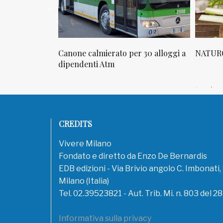
sta in via
Canone calmierato per 30 alloggi a
NATURO
sello
dipendenti Atm
CREDITS
Vivere Milano
Fondato e diretto da Enzo De Bernardis
EDB edizioni - Via Brivio angolo C. Imbonati
Milano (Italia)
Tel. 02.39523821 - Aut. Trib. Mi. n. 803 del 2
Informativa sulla privacy