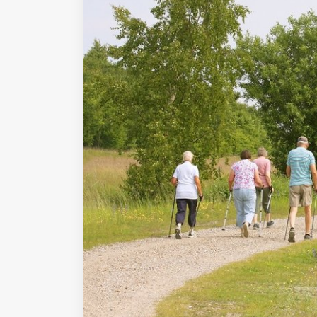
Fondato e diretto da Enzo De
Bernardis
EDB edizioni - Via Brivio angolo C.
Imbonati, 89 20159 Milano (Italia)
Informativa sulla privacy