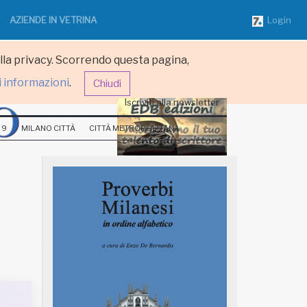
AZIENDE IN VETRINA
Login
ulla privacy. Scorrendo questa pagina,
i informazioni
.
Chiudi
Iscriviti alla newsletter
 9
MILANO CITTÀ
CITTÀ METROPOLITANA