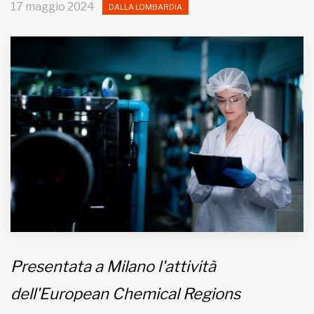
17 maggio 2024
DALLA LOMBARDIA
MUNICIPI
Inviateci le vostre segnalazioni
Iscriviti alla newsletter
www.viveremilano.info
Fondato e diretto da Enzo De
Bernardis
EDB edizioni - Via Brivio angolo C.
Imbonati, 89 20159 Milano (Italia)
Informativa sulla privacy
Presentata a Milano l'attività
dell'European Chemical Regions