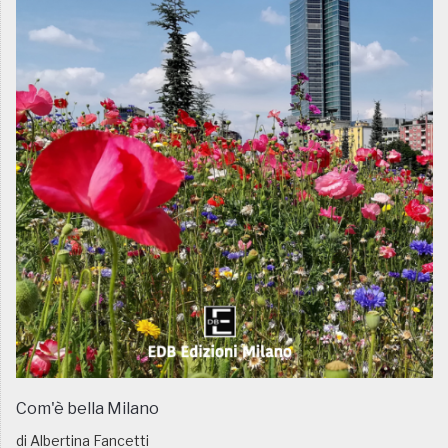
Com'è bella Milano
di Albertina Fancetti