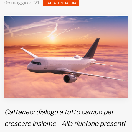
06 maggio 2021
DALLA LOMBARDIA
MUNICIPI
Inviateci le vostre segnalazioni
Iscriviti alla newsletter
www.viveremilano.info
Fondato e diretto da Enzo De
Bernardis
EDB edizioni - Via Brivio angolo C.
Imbonati, 89 20159 Milano (Italia)
Informativa sulla privacy
Cattaneo: dialogo a tutto campo per
crescere insieme - Alla riunione presenti