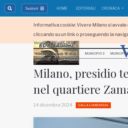
Sezioni
HOME
EDITORIALI
CRONACA
Informativa cookie: Vivere Milano si avvale d
cliccando su un link o proseguendo la naviga
Venerdi 7 Agosto 2026
HOME
MUNICIPIO 1
MUNICIPIO 2
MUNICIPIO 3
MUNICIPIO
RUBRICHE
Milano, presidio te
MUNICIPI
nel quartiere Za
Inviateci le vostre segnalazioni
Iscriviti alla newsletter
14 dicembre 2024
DALLA LOMBARDIA
www.viveremilano.info