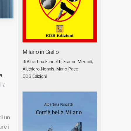
Milano in Giallo
r
di Albertina Fancetti, Franco Mercoli,
Alighiero Nonnis, Mario Pace
a
,
EDB Edizioni
lla
di un
re i