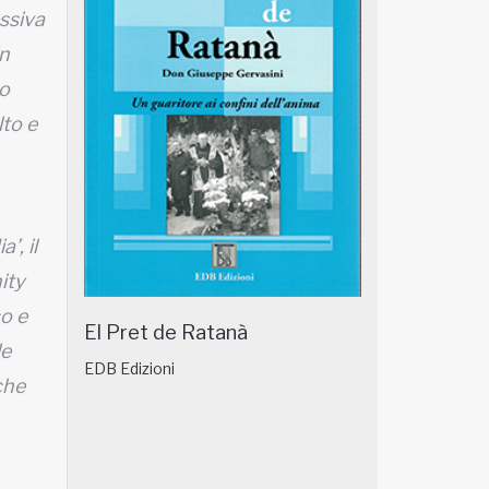
essiva
in
co
lto e
’, il
ity
co e
El Pret de Ratanà
le
EDB Edizioni
che