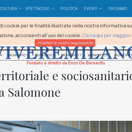
CULTURA
SPETTACOLO
POLITICA
EVENTI
CHI SIAMO
i cookie per le finalità illustrate nella nostra informativa s
zione, acconsenti all´uso dei cookie.
Clicca qui per maggior
Inviateci le vostre segnalazioni
 4
MUNICIPIO 5
MUNICIPIO 6
MUNICIPIO 7
MUNICIPIO 8
MUNICIPIO
rritoriale e sociosanitari
ma Salomone