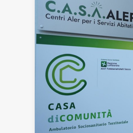
Fondato e diretto da Enzo De
Bernardis
EDB edizioni - Via Brivio angolo C.
Imbonati, 89 20159 Milano (Italia)
Informativa sulla privacy