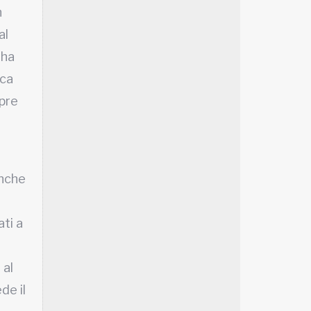
n
al
 ha
nca
mpre
anche
ati a
 al
de il