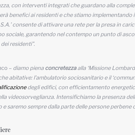
rezza, con interventi integrati che guardano alla compl
erà benefici ai residenti e che stiamo implementando 
.S.A.’ consente di attivare una rete per la presa in cari
 tipo sociale, garantendo nel contempo un punto di asco
 dei residenti”
.
nco –
diamo piena
concretezza
alla ‘Missione Lombardia
tiche abitative: l’ambulatorio sociosanitario e il ‘commun
alificazione
degli edifici, con efficientamento energeti
della videosorveglianza. Intensifichiamo la presenza del
mo e saremo sempre dalla parte delle persone perbene 
iere