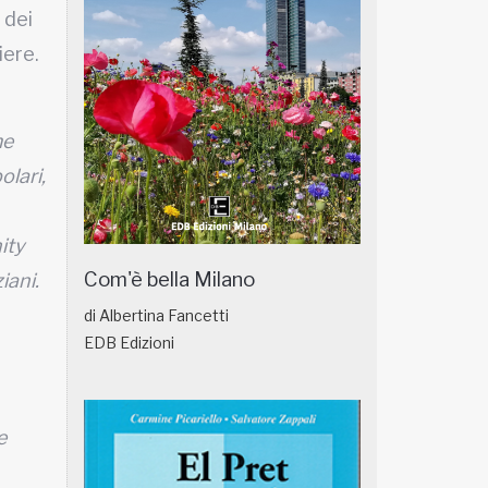
 dei
iere.
me
olari,
ity
Com'è bella Milano
iani.
di Albertina Fancetti
EDB Edizioni
e