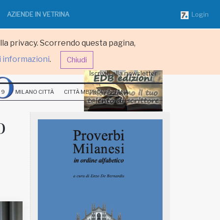
AZIENDE IN VETRINA
Login
ulla privacy. Scorrendo questa pagina,
i informazioni
.
Chiudi
Iscriviti alla newsletter
 9
MILANO CITTÀ
CITTÀ METROPOLITANA
o