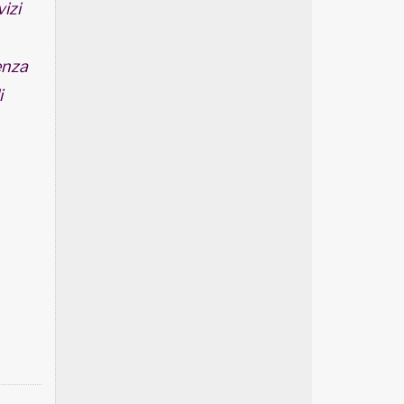
vizi
enza
i