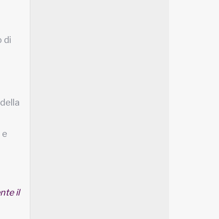
 di
 della
 e
nte il