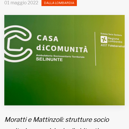
01 maggio 2022
DALLA LOMBARDIA
MUNICIPI
Inviateci le vostre segnalazioni
Iscriviti alla newsletter
www.viveremilano.info
Fondato e diretto da Enzo De
Bernardis
EDB edizioni - Via Brivio angolo C.
Imbonati, 89 20159 Milano (Italia)
Informativa sulla privacy
Moratti e Mattinzoli: strutture socio