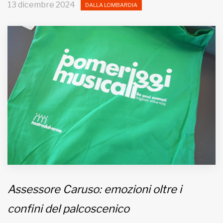
13 dicembre 2024
DALLA LOMBARDIA
MUNICIPI
Inviateci le vostre segnalazioni
Iscriviti alla newsletter
www.viveremilano.info
Fondato e diretto da Enzo De
Bernardis
EDB edizioni - Via Brivio angolo C.
Imbonati, 89 20159 Milano (Italia)
Informativa sulla privacy
Assessore Caruso: emozioni oltre i
confini del palcoscenico