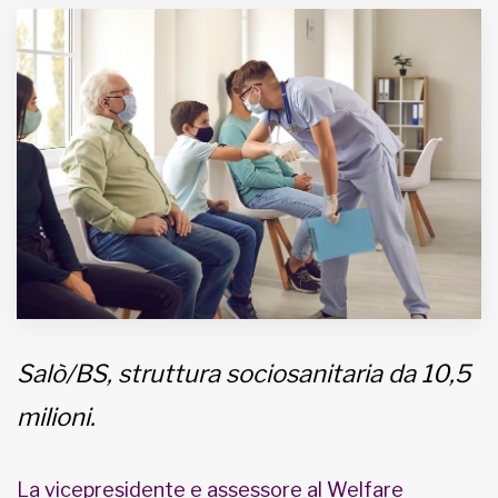
MUNICIPI
Inviateci le vostre segnalazioni
Iscriviti alla newsletter
www.viveremilano.info
Fondato e diretto da Enzo De
Bernardis
EDB edizioni - Via Brivio angolo C.
Imbonati, 89 20159 Milano (Italia)
Salò/BS, struttura sociosanitaria da 10,5
Informativa sulla privacy
milioni.
La vicepresidente e assessore al Welfare