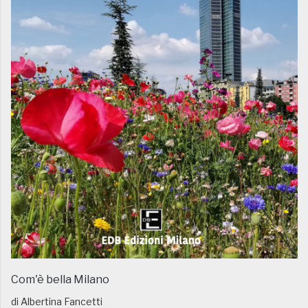
Com'è bella Milano
di Albertina Fancetti