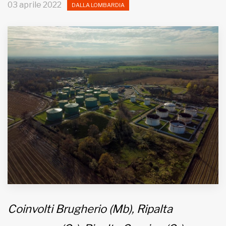
03 aprile 2022
DALLA LOMBARDIA
MUNICIPI
Inviateci le vostre segnalazioni
Iscriviti alla newsletter
www.viveremilano.info
Fondato e diretto da Enzo De
Bernardis
EDB edizioni - Via Brivio angolo C.
Imbonati, 89 20159 Milano (Italia)
Informativa sulla privacy
Coinvolti Brugherio (Mb), Ripalta