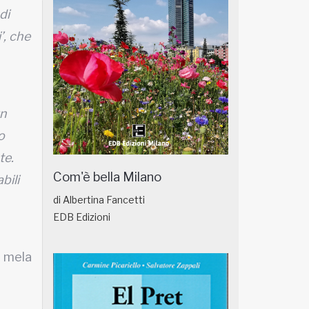
di
’, che
un
o
te.
Com'è bella Milano
bili
di Albertina Fancetti
EDB Edizioni
a mela