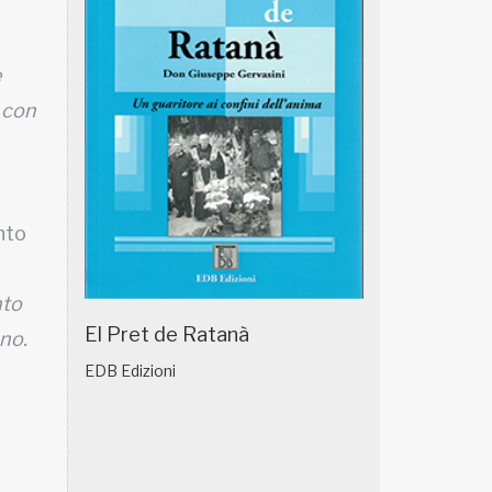
e
o con
nto
nto
El Pret de Ratanà
nno.
EDB Edizioni