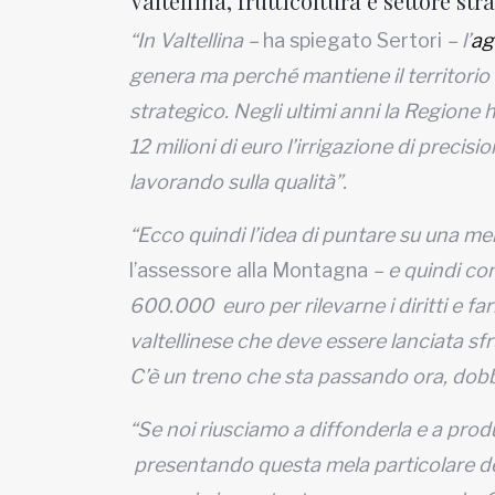
Valtellina, frutticoltura è settore str
“In Valtellina –
ha spiegato Sertori
– l’
ag
genera ma perché mantiene il territorio e 
strategico. Negli ultimi anni la Regione
12 milioni di euro l’irrigazione di preci
lavorando sulla qualità”.
“Ecco quindi l’idea di puntare su una me
l’assessore alla Montagna
– e quindi co
600.000 euro per rilevarne i diritti e fa
valtellinese che deve essere lanciata sfru
C’è un treno che sta passando ora, dobb
“Se noi riusciamo a diffonderla e a prod
presentando questa mela particolare de