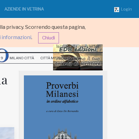
AZIENDE IN VETRINA
Login
ulla privacy. Scorrendo questa pagina,
i informazioni
.
Chiudi
Iscriviti alla newsletter
 9
MILANO CITTÀ
CITTÀ METROPOLITANA
na