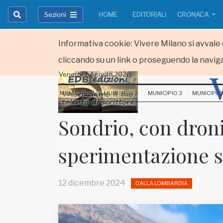
Sezioni
HOME
EDITORIALI
CRONACA
Informativa cookie: Vivere Milano si avvale d
cliccando su un link o proseguendo la naviga
Venerdi 7 Agosto 2026
HOME
MUNICIPIO 1
MUNICIPIO 2
MUNICIPIO 3
MUNICIPIO
RUBRICHE
Sondrio, con droni
MUNICIPI
sperimentazione su
Inviateci le vostre segnalazioni
Iscriviti alla newsletter
12 dicembre 2024
DALLA LOMBARDIA
www.viveremilano.info