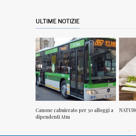
ULTIME NOTIZIE
rato per 30 alloggi a
NATUROPATIA IN BREVE 20/01
tm