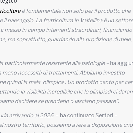
ategico
ricoltura
è fondamentale non solo per il prodotto che
il paesaggio. La frutticoltura in Valtellina è un settor
 ha messo in campo interventi straordinari, finanziand
sione, ma soprattutto, guardando alla prodizione di mele,
la particolarmente resistente alle patologie –
ha aggiu
n meno necessità di trattamenti. Abbiamo investito
rne quindi la mela ‘olimpica’. Un prodotto cento per ce
ttando la visibilità incredibile che le olimpiadi ci dara
iamo decidere se prenderlo o lasciarlo passare”.
urla arrivando al 2026
– ha continuato Sertori –
l nostro territorio, possiamo avere a disposizione uno