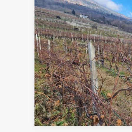
Fondato e diretto da Enzo De
Bernardis
EDB edizioni - Via Brivio angolo C.
Imbonati, 89 20159 Milano (Italia)
Informativa sulla privacy