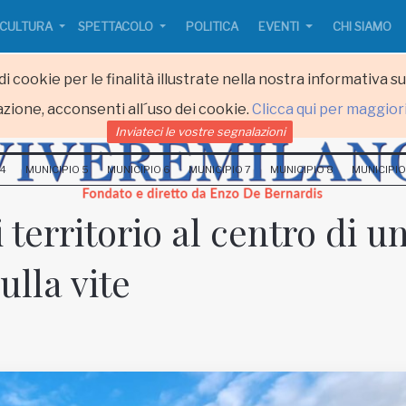
CULTURA
SPETTACOLO
POLITICA
EVENTI
CHI SIAMO
i cookie per le finalità illustrate nella nostra informativa s
zione, acconsenti all´uso dei cookie.
Clicca qui per maggior
Inviateci le vostre segnalazioni
 4
MUNICIPIO 5
MUNICIPIO 6
MUNICIPIO 7
MUNICIPIO 8
MUNICIPIO
 territorio al centro di u
lla vite