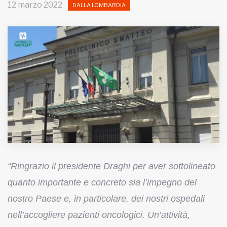
12 marzo 2022
DALLA LOMBARDIA
MUNICIPI
Inviateci le vostre segnalazioni
Iscriviti alla newsletter
www.viveremilano.info
Fondato e diretto da Enzo De
Bernardis
EDB edizioni - Via Brivio angolo C.
Imbonati, 89 20159 Milano (Italia)
“Ringrazio il presidente Draghi per aver sottolineato
Informativa sulla privacy
quanto importante e concreto sia l’impegno del
nostro Paese e, in particolare, dei nostri ospedali
nell’accogliere pazienti oncologici. Un’attività,