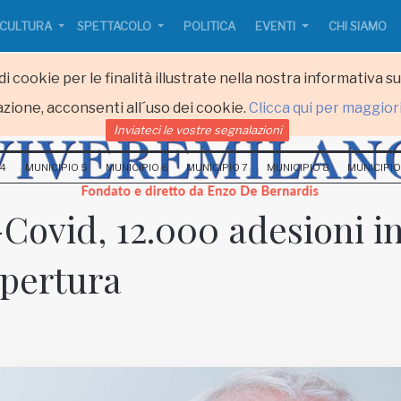
CULTURA
SPETTACOLO
POLITICA
EVENTI
CHI SIAMO
i cookie per le finalità illustrate nella nostra informativa s
zione, acconsenti all´uso dei cookie.
Clicca qui per maggior
Inviateci le vostre segnalazioni
 4
MUNICIPIO 5
MUNICIPIO 6
MUNICIPIO 7
MUNICIPIO 8
MUNICIPIO
Covid, 12.000 adesioni in
apertura