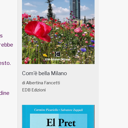
ms
trebbe
esto.
Com'è bella Milano
di Albertina Fancetti
EDB Edizioni
rdine