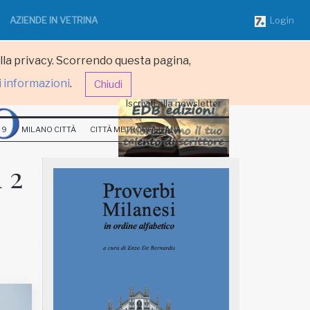
AZIENDE IN VETRINA
Login
ulla privacy. Scorrendo questa pagina,
i informazioni
.
Chiudi
Iscriviti alla newsletter
 9
MILANO CITTÀ
CITTÀ METROPOLITANA
 2