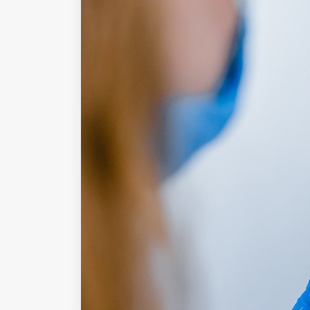
Fondato e diretto da Enzo De
Bernardis
EDB edizioni - Via Brivio angolo C.
Imbonati, 89 20159 Milano (Italia)
Informativa sulla privacy