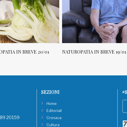
PATIA IN BREVE 20/01
NATUROPATIA IN BREVE 19/01
SEZIONI
#S
Home
Editoriali
, 89 20159
Cronaca
Cultura