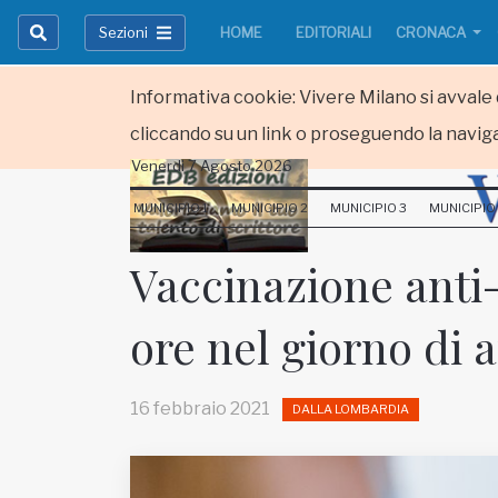
Sezioni
HOME
EDITORIALI
CRONACA
Informativa cookie: Vivere Milano si avvale d
cliccando su un link o proseguendo la naviga
Venerdi 7 Agosto 2026
HOME
MUNICIPIO 1
MUNICIPIO 2
MUNICIPIO 3
MUNICIPIO
RUBRICHE
Vaccinazione anti-
MUNICIPI
ore nel giorno di 
Inviateci le vostre segnalazioni
Iscriviti alla newsletter
16 febbraio 2021
DALLA LOMBARDIA
www.viveremilano.info