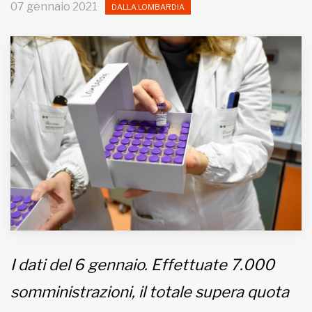
07 gennaio 2021
DALLA LOMBARDIA
MUNICIPI
Inviateci le vostre segnalazioni
Iscriviti alla newsletter
www.viveremilano.info
Fondato e diretto da Enzo De
Bernardis
EDB edizioni - Via Brivio angolo C.
Imbonati, 89 20159 Milano (Italia)
Informativa sulla privacy
I dati del 6 gennaio. Effettuate 7.000
somministrazioni, il totale supera quota