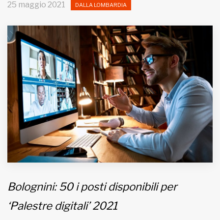
25 maggio 2021
DALLA LOMBARDIA
MUNICIPI
Inviateci le vostre segnalazioni
Iscriviti alla newsletter
www.viveremilano.info
Fondato e diretto da Enzo De
Bernardis
EDB edizioni - Via Brivio angolo C.
Imbonati, 89 20159 Milano (Italia)
Informativa sulla privacy
Bolognini: 50 i posti disponibili per
‘Palestre digitali’ 2021