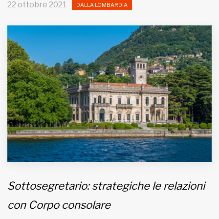
22 ottobre 2021
DALLA LOMBARDIA
MUNICIPI
Inviateci le vostre segnalazioni
Iscriviti alla newsletter
www.viveremilano.info
Fondato e diretto da Enzo De
Bernardis
EDB edizioni - Via Brivio angolo C.
Imbonati, 89 20159 Milano (Italia)
Informativa sulla privacy
Sottosegretario: strategiche le relazioni
con Corpo consolare