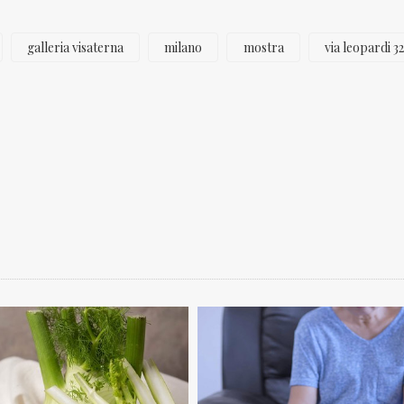
galleria visaterna
milano
mostra
via leopardi 32