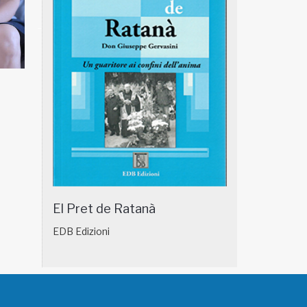
NATUROPATIA IN BREVE 18/01
NATUROPATIA IN
El Pret de Ratanà
EDB Edizioni