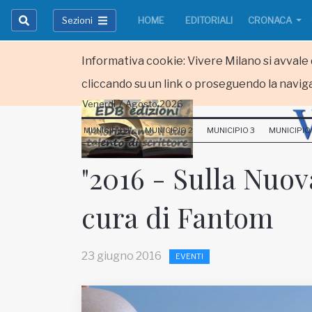
Sezioni
HOME
EDITORIALI
CRONACA
Informativa cookie: Vivere Milano si avvale d
cliccando su un link o proseguendo la naviga
Venerdi 7 Agosto 2026
HOME
MUNICIPIO 1
MUNICIPIO 2
MUNICIPIO 3
MUNICIPIO
RUBRICHE
"2016 - Sulla Nuova
MUNICIPI
cura di Fantom
Inviateci le vostre segnalazioni
Iscriviti alla newsletter
23 giugno 2016
EVENTI
www.viveremilano.info