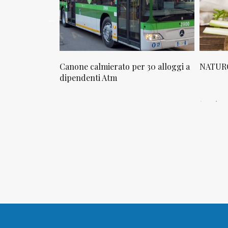
osta in via
Canone calmierato per 30 alloggi a
NATURO
sello
dipendenti Atm