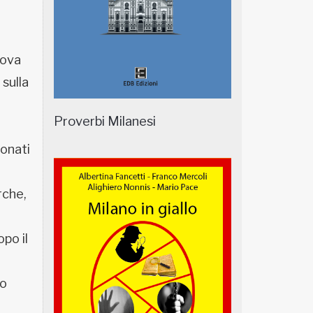
uova
 sulla
Proverbi Milanesi
ionati
rche,
po il
l
co