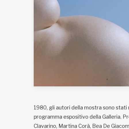
Fondato e diretto da Enzo De
Bernardis
EDB edizioni - Via Brivio angolo C.
Imbonati, 89 20159 Milano (Italia)
Informativa sulla privacy
1980, gli autori della mostra sono stati 
programma espositivo della Galleria. P
Clavarino, Martina Corà, Bea De Giacomo