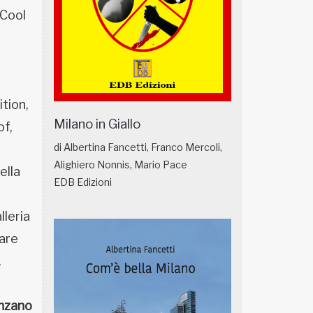
 Cool
tion,
Milano in Giallo
of,
di Albertina Fancetti, Franco Mercoli,
Alighiero Nonnis, Mario Pace
ella
EDB Edizioni
lleria
nare
.
nzano