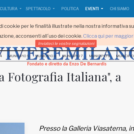
CULTURA
SPETTACOLO
POLITICA
EVENTI
CHI SIAMO
i cookie per le finalità illustrate nella nostra informativa s
zione, acconsenti all´uso dei cookie.
Clicca qui per maggior
Inviateci le vostre segnalazioni
 4
MUNICIPIO 5
MUNICIPIO 6
MUNICIPIO 7
MUNICIPIO 8
MUNICIPIO
 Fotografia Italiana", a
Presso la Galleria Viasaterna, in