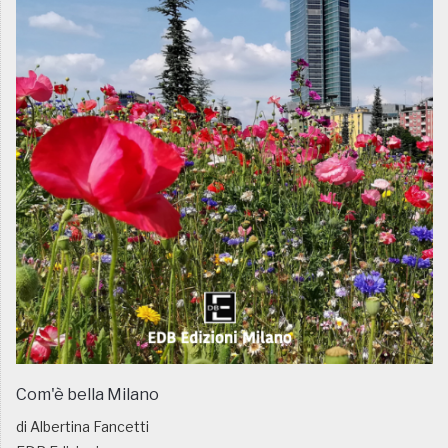
Com'è bella Milano
di Albertina Fancetti