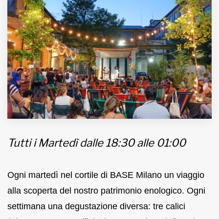
MUNICIPI
Inviateci le vostre segnalazioni
Iscriviti alla newsletter
www.viveremilano.info
Fondato e diretto da Enzo De
Bernardis
Tutti i Martedì dalle 18:30 alle 01:00
EDB edizioni - Via Brivio angolo C.
Imbonati, 89 20159 Milano (Italia)
Informativa sulla privacy
Ogni martedì nel cortile di BASE Milano un viaggio
alla scoperta del nostro patrimonio enologico. Ogni
settimana una degustazione diversa: tre calici