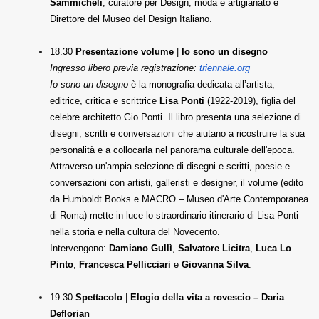
Sammicheli
, curatore per Design, moda e artigianato e
Direttore del Museo del Design Italiano.
18.30
Presentazione volume
|
Io sono un disegno
Ingresso libero previa registrazione:
triennale.org
Io sono un disegno
è la monografia dedicata all’artista,
editrice, critica e scrittrice
Lisa Ponti
(1922-2019), figlia del
celebre architetto Gio Ponti. Il libro presenta una selezione di
disegni, scritti e conversazioni che aiutano a ricostruire la sua
personalità e a collocarla nel panorama culturale dell'epoca.
Attraverso un'ampia selezione di disegni e scritti, poesie e
conversazioni con artisti, galleristi e designer, il volume (edito
da Humboldt Books e MACRO – Museo d'Arte Contemporanea
di Roma) mette in luce lo straordinario itinerario di Lisa Ponti
nella storia e nella cultura del Novecento.
Intervengono:
Damiano Gullì
,
Salvatore Licitra
,
Luca Lo
Pinto
,
Francesca Pellicciari
e
Giovanna Silva
.
19.30
Spettacolo
|
Elogio della vita a rovescio – Daria
Deflorian