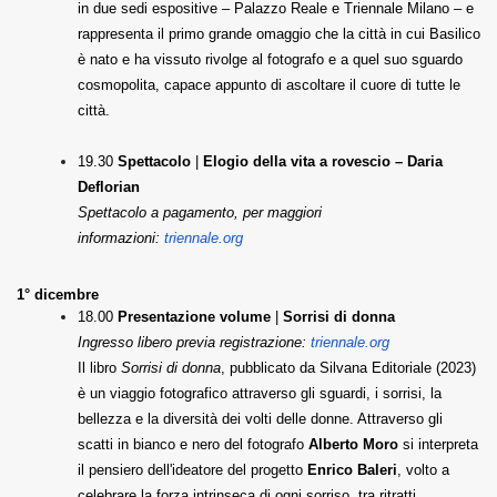
in due sedi espositive – Palazzo Reale e Triennale Milano – e
rappresenta il primo grande omaggio che la città in cui Basilico
è nato e ha vissuto rivolge al fotografo e a quel suo sguardo
cosmopolita, capace appunto di ascoltare il cuore di tutte le
città.
19.30
Spettacolo
|
Elogio della vita a rovescio – Daria
Deflorian
Spettacolo a pagamento, per maggiori
informazioni:
triennale.org
1° dicembre
18.00
Presentazione volume
|
Sorrisi di donna
Ingresso libero previa registrazione:
triennale.org
Il libro
Sorrisi di donna
, pubblicato da Silvana Editoriale (2023)
è un viaggio fotografico attraverso gli sguardi, i sorrisi, la
bellezza e la diversità dei volti delle donne. Attraverso gli
scatti in bianco e nero del fotografo
Alberto Moro
si interpreta
il pensiero dell'ideatore del progetto
Enrico Baleri
, volto a
celebrare la forza intrinseca di ogni sorriso, tra ritratti,