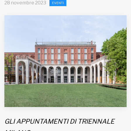
28 novembre 2023
EVENTI
MUNICIPI
Inviateci le vostre segnalazioni
Iscriviti alla newsletter
www.viveremilano.info
Fondato e diretto da Enzo De
Bernardis
EDB edizioni - Via Brivio angolo C.
Imbonati, 89 20159 Milano (Italia)
Informativa sulla privacy
GLI APPUNTAMENTI DI TRIENNALE