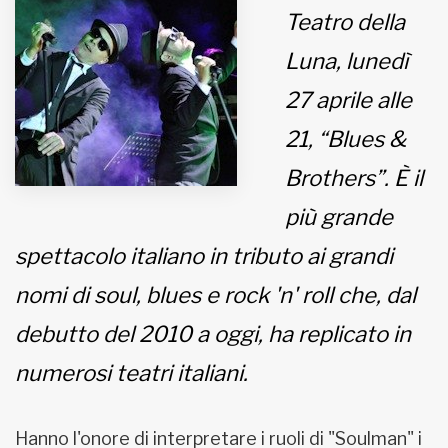
Teatro della
MUNICIPI
Luna, lunedì
27 aprile alle
Inviateci le vostre segnalazioni
21, “Blues &
Iscriviti alla newsletter
Brothers”. È il
più grande
www.viveremilano.info
Fondato e diretto da Enzo De
spettacolo italiano in tributo ai grandi
Bernardis
EDB edizioni - Via Brivio angolo C.
nomi di soul, blues e rock 'n' roll che, dal
Imbonati, 89 20159 Milano (Italia)
debutto del 2010 a oggi, ha replicato in
Informativa sulla privacy
numerosi teatri italiani.
Hanno l'onore di interpretare i ruoli di "Soulman" i