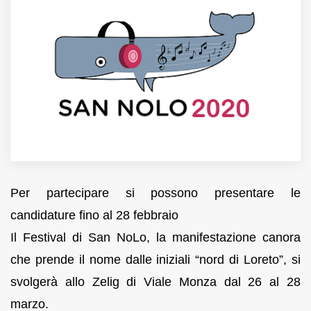
MUNICIPI
Inviateci le vostre segnalazioni
Iscriviti alla newsletter
www.viveremilano.info
Fondato e diretto da Enzo De
Bernardis
Per partecipare si possono presentare le
EDB edizioni - Via Brivio angolo C.
candidature fino al 28 febbraio
Imbonati, 89 20159 Milano (Italia)
Informativa sulla privacy
Il Festival di San NoLo, la manifestazione canora
che prende il nome dalle iniziali “nord di Loreto”, si
svolgerà allo Zelig di Viale Monza dal 26 al 28
marzo.