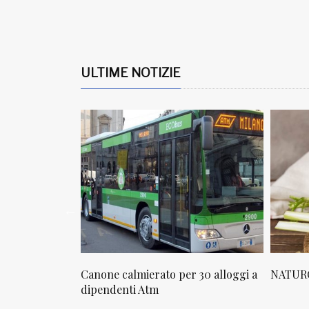
ULTIME NOTIZIE
osta in via
Canone calmierato per 30 alloggi a
NATURO
sello
dipendenti Atm