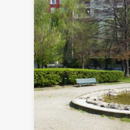
Fondato e diretto da Enzo De
Bernardis
EDB edizioni - Via Brivio angolo C.
Imbonati, 89 20159 Milano (Italia)
Informativa sulla privacy