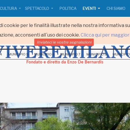
CULTURA
SPETTACOLO
POLITICA
EVENTI
CHI SIAMO
i cookie per le finalità illustrate nella nostra informativa s
zione, acconsenti all´uso dei cookie.
Clicca qui per maggior
Inviateci le vostre segnalazioni
 4
MUNICIPIO 5
MUNICIPIO 6
MUNICIPIO 7
MUNICIPIO 8
MUNICIPIO