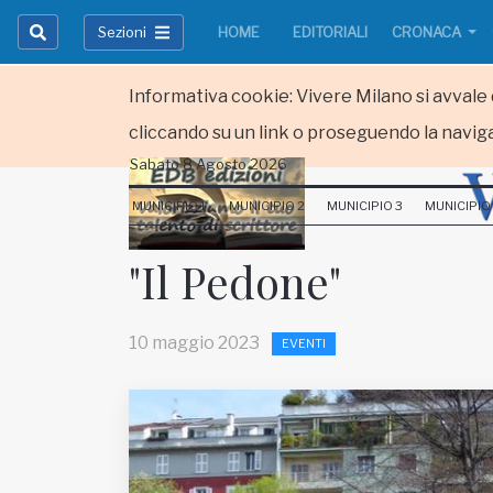
Sezioni
HOME
EDITORIALI
CRONACA
Informativa cookie: Vivere Milano si avvale d
cliccando su un link o proseguendo la naviga
Sabato 8 Agosto 2026
HOME
MUNICIPIO 1
MUNICIPIO 2
MUNICIPIO 3
MUNICIPIO
RUBRICHE
"Il Pedone"
MUNICIPI
10 maggio 2023
EVENTI
Inviateci le vostre segnalazioni
Iscriviti alla newsletter
www.viveremilano.info