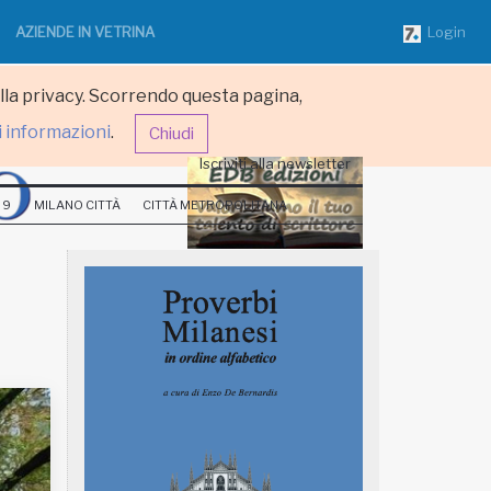
AZIENDE IN VETRINA
Login
ulla privacy. Scorrendo questa pagina,
i informazioni
.
Chiudi
Iscriviti alla newsletter
 9
MILANO CITTÀ
CITTÀ METROPOLITANA