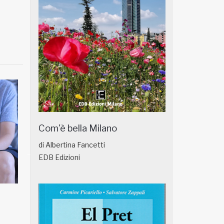
Com'è bella Milano
di Albertina Fancetti
EDB Edizioni
NATUROPATIA IN BREVE 18/01
NATUROPATIA IN