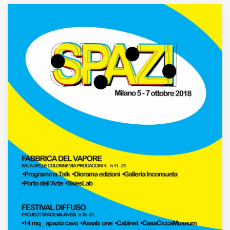
MUNICIPI
Inviateci le vostre segnalazioni
Iscriviti alla newsletter
www.viveremilano.info
Fondato e diretto da Enzo De
Bernardis
EDB edizioni - Via Brivio angolo C.
Imbonati, 89 20159 Milano (Italia)
Informativa sulla privacy