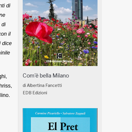
ti di
one
 di
on il
i dice
inile
Com'è bella Milano
ghi,
riss,
di Albertina Fancetti
EDB Edizioni
lino.