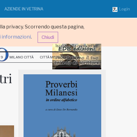
AZIENDE IN VETRINA
Login
ulla privacy. Scorrendo questa pagina,
i informazioni
.
Chiudi
Iscriviti alla newsletter
 9
MILANO CITTÀ
CITTÀ METROPOLITANA
tri