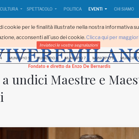
CULTURA
SPETTACOLO
POLITICA
EVENTI
CHI SIAMO
i cookie per le finalità illustrate nella nostra informativa s
zione, acconsenti all´uso dei cookie.
Clicca qui per maggior
Inviateci le vostre segnalazioni
 4
MUNICIPIO 5
MUNICIPIO 6
MUNICIPIO 7
MUNICIPIO 8
MUNICIPIO
 a undici Maestre e Maes
i