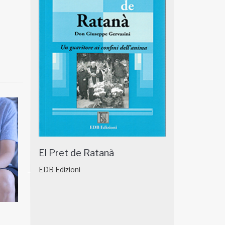
El Pret de Ratanà
EDB Edizioni
01
NATUROPATIA IN BREVE 17/01
NATUROPATIA 