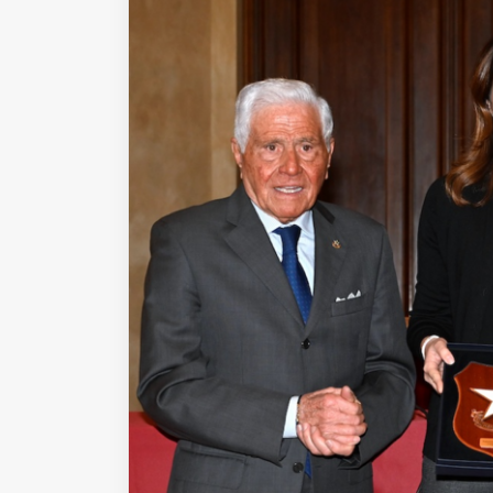
Fondato e diretto da Enzo De
Bernardis
EDB edizioni - Via Brivio angolo C.
Imbonati, 89 20159 Milano (Italia)
Informativa sulla privacy