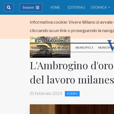
Sezioni
HOME
EDITORIALI
CRONACA
Informativa cookie: Vivere Milano si avvale d
cliccando su un link o proseguendo la naviga
Giovedi 6 Agosto 2026
HOME
MUNICIPIO 1
MUNICIPIO 2
MUNICIPIO 3
MUNICIPIO
RUBRICHE
L'Ambrogino d'oro
MUNICIPI
del lavoro milanes
Inviateci le vostre segnalazioni
Iscriviti alla newsletter
21 febbraio 2023
EVENTI
www.viveremilano.info