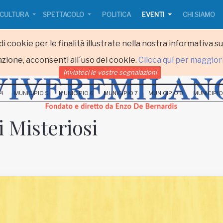
CULTURA
SPETTACOLO
POLITICA
EVENTI
CHI SIAMO
i cookie per le finalità illustrate nella nostra informativa s
zione, acconsenti all´uso dei cookie.
Clicca qui per maggior
Inviateci le vostre segnalazioni
 4
MUNICIPIO 5
MUNICIPIO 6
MUNICIPIO 7
MUNICIPIO 8
MUNICIPIO
 Misteriosi