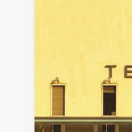
Fondato e diretto da Enzo De
Bernardis
EDB edizioni - Via Brivio angolo C.
Imbonati, 89 20159 Milano (Italia)
Informativa sulla privacy