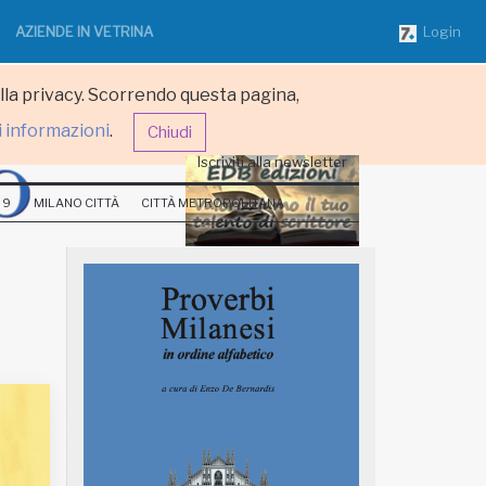
AZIENDE IN VETRINA
Login
ulla privacy. Scorrendo questa pagina,
i informazioni
.
Chiudi
Iscriviti alla newsletter
 9
MILANO CITTÀ
CITTÀ METROPOLITANA