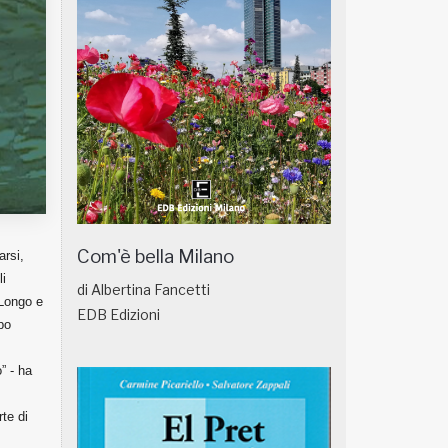
Com'è bella Milano
arsi,
li
di Albertina Fancetti
 Longo e
EDB Edizioni
po
” - ha
rte di