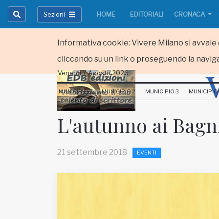
Sezioni
HOME
EDITORIALI
CRONACA
Informativa cookie: Vivere Milano si avvale d
cliccando su un link o proseguendo la naviga
Venerdi 7 Agosto 2026
HOME
MUNICIPIO 1
MUNICIPIO 2
MUNICIPIO 3
MUNICIPIO
RUBRICHE
L'autunno ai Bagni
MUNICIPI
21 settembre 2018
EVENTI
Inviateci le vostre segnalazioni
Iscriviti alla newsletter
www.viveremilano.info