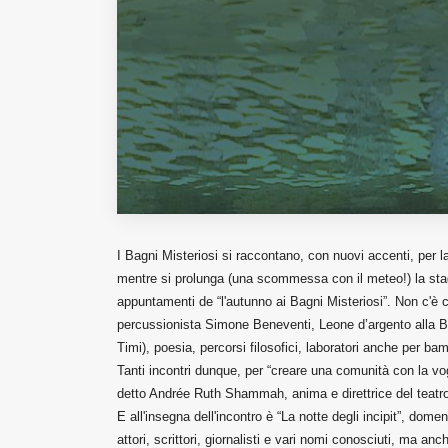
I Bagni Misteriosi si raccontano, con nuovi accenti, per la
mentre si prolunga (una scommessa con il meteo!) la stagi
appuntamenti de “l'autunno ai Bagni Misteriosi”. Non c'è 
percussionista Simone Beneventi, Leone d’argento alla Bi
Timi), poesia, percorsi filosofici, laboratori anche per bam
Tanti incontri dunque, per “creare una comunità con la vog
detto Andrée Ruth Shammah, anima e direttrice del teatro
E all'insegna dell'incontro è “La notte degli incipit”, domen
attori, scrittori, giornalisti e vari nomi conosciuti, ma an