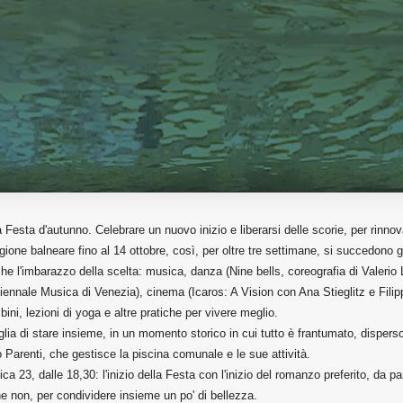
 Festa d'autunno. Celebrare un nuovo inizio e liberarsi delle scorie, per rinnov
one balneare fino al 14 ottobre, così, per oltre tre settimane, si succedono g
che l'imbarazzo della scelta: musica, danza (Nine bells, coreografia di Valerio
ennale Musica di Venezia), cinema (Icaros: A Vision con Ana Stieglitz e Filip
bini, lezioni di yoga e altre pratiche per vivere meglio.
lia di stare insieme, in un momento storico in cui tutto è frantumato, disperso
 Parenti, che gestisce la piscina comunale e le sue attività.
ica 23, dalle 18,30: l'inizio della Festa con l'inizio del romanzo preferito, da pa
che non, per condividere insieme un po' di bellezza.