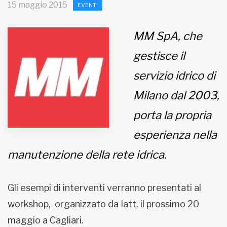
15 maggio 2015
EVENTI
MUNICIPI
MM SpA, che
gestisce il
Inviateci le vostre segnalazioni
servizio idrico di
Iscriviti alla newsletter
Milano dal 2003,
www.viveremilano.info
porta la propria
Fondato e diretto da Enzo De
esperienza nella
Bernardis
EDB edizioni - Via Brivio angolo C.
manutenzione della rete idrica.
Imbonati, 89 20159 Milano (Italia)
Informativa sulla privacy
Gli esempi di interventi verranno presentati al
workshop, organizzato da Iatt, il prossimo 20
maggio a Cagliari.