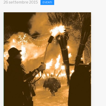
26 settembre 2015
EVENTI
MUNICIPI
Inviateci le vostre segnalazioni
Iscriviti alla newsletter
www.viveremilano.info
Fondato e diretto da Enzo De
Bernardis
EDB edizioni - Via Brivio angolo C.
Imbonati, 89 20159 Milano (Italia)
Informativa sulla privacy