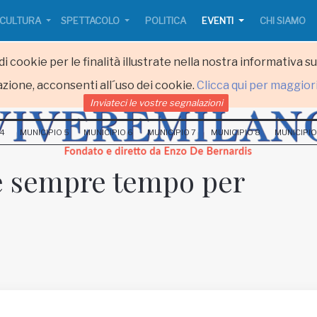
CULTURA
SPETTACOLO
POLITICA
EVENTI
CHI SIAMO
i cookie per le finalità illustrate nella nostra informativa s
zione, acconsenti all´uso dei cookie.
Clicca qui per maggior
Inviateci le vostre segnalazioni
 4
MUNICIPIO 5
MUNICIPIO 6
MUNICIPIO 7
MUNICIPIO 8
MUNICIPIO
è sempre tempo per