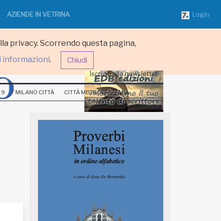
AZIENDE IN VETRINA
Login
ulla privacy. Scorrendo questa pagina,
i informazioni
.
Chiudi
Iscriviti alla newsletter
 9
MILANO CITTÀ
CITTÀ METROPOLITANA