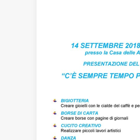
Fondato e diretto da Enzo De
Bernardis
EDB edizioni - Via Brivio angolo C.
Imbonati, 89 20159 Milano (Italia)
Informativa sulla privacy