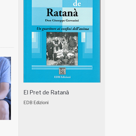
El Pret de Ratanà
EDB Edizioni
 BREVE 16/01
NATUROPATIA IN BREVE 15/01
NA