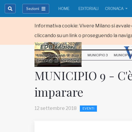
Sezioni
HOME
EDITORIALI
CRONACA
Informativa cookie: Vivere Milano si avvale d
cliccando su un link o proseguendo la naviga
Venerdi 7 Agosto 2026
HOME
MUNICIPIO 1
MUNICIPIO 2
MUNICIPIO 3
MUNICIPIO
RUBRICHE
MUNICIPIO 9 - C'
MUNICIPI
imparare
Inviateci le vostre segnalazioni
Iscriviti alla newsletter
12 settembre 2018
EVENTI
www.viveremilano.info