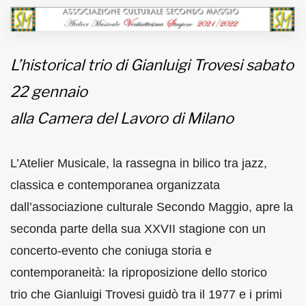
MUNICIPI
L’historical trio di Gianluigi Trovesi sabato
Inviateci le vostre segnalazioni
22 gennaio
Iscriviti alla newsletter
alla Camera del Lavoro di Milano
www.viveremilano.info
L’
Atelier Musicale
, la rassegna in bilico tra jazz,
Fondato e diretto da Enzo De
Bernardis
classica e contemporanea organizzata
EDB edizioni - Via Brivio angolo C.
dall’associazione culturale Secondo Maggio, apre la
Imbonati, 89 20159 Milano (Italia)
seconda parte della sua XXVII stagione con un
Informativa sulla privacy
concerto-evento che coniuga storia e
contemporaneità: la riproposizione dello
storico
trio
che
Gianluigi Trovesi
guidò tra il 1977 e i primi