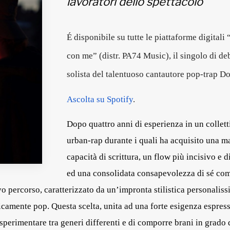
lavoratori dello spettacolo
É disponibile su tutte le piattaforme digitali 
con me
” (distr.
PA74 Music
), il singolo di de
solista del talentuoso cantautore pop-trap
Do
Ascolta su Spotify
.
Dopo quattro anni di esperienza in un collett
urban-rap durante i quali ha acquisito una m
capacità di scrittura, un flow più incisivo e d
ed una consolidata consapevolezza di sé co
vo percorso, caratterizzato da
un’impronta stilistica personalis
picamente pop
. Questa scelta, unita ad una
forte esigenza espress
sperimentare tra generi differenti
e di comporre brani in grado 