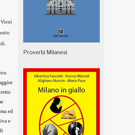
“
Vieni
butto
di
.
Proverbi Milanesi
ivo
aggior
iretto
me
sima
ed
iva e
di