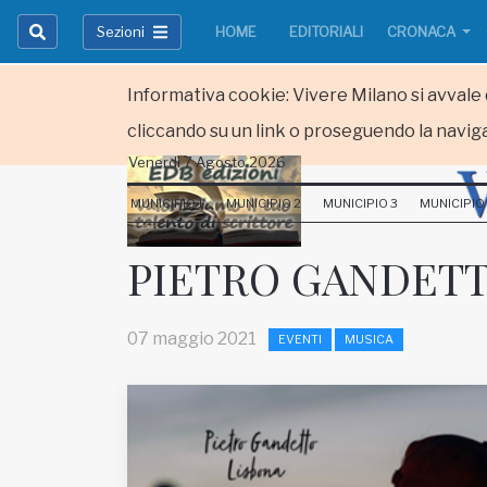
Sezioni
HOME
EDITORIALI
CRONACA
Informativa cookie: Vivere Milano si avvale d
cliccando su un link o proseguendo la naviga
Venerdi 7 Agosto 2026
HOME
MUNICIPIO 1
MUNICIPIO 2
MUNICIPIO 3
MUNICIPIO
RUBRICHE
PIETRO GANDETT
MUNICIPI
07 maggio 2021
EVENTI
MUSICA
Inviateci le vostre segnalazioni
Iscriviti alla newsletter
www.viveremilano.info