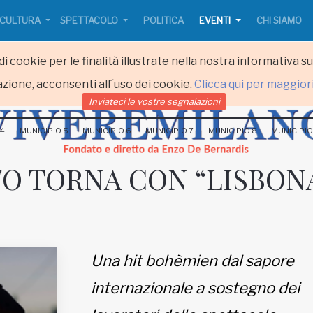
CULTURA
SPETTACOLO
POLITICA
EVENTI
CHI SIAMO
i cookie per le finalità illustrate nella nostra informativa s
zione, acconsenti all´uso dei cookie.
Clicca qui per maggior
Inviateci le vostre segnalazioni
 4
MUNICIPIO 5
MUNICIPIO 6
MUNICIPIO 7
MUNICIPIO 8
MUNICIPIO
O TORNA CON “LISBON
Una hit bohèmien dal sapore
internazionale a sostegno dei