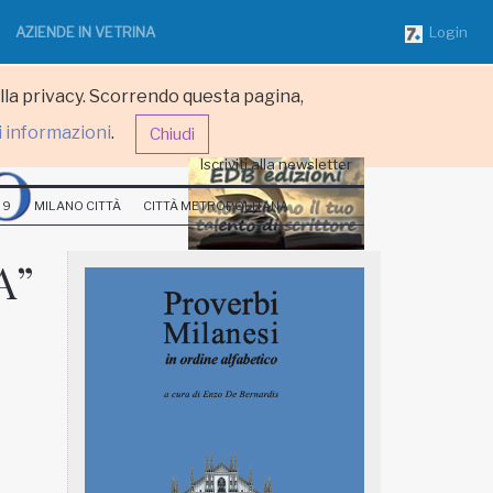
AZIENDE IN VETRINA
Login
ulla privacy. Scorrendo questa pagina,
i informazioni
.
Chiudi
Iscriviti alla newsletter
 9
MILANO CITTÀ
CITTÀ METROPOLITANA
A”