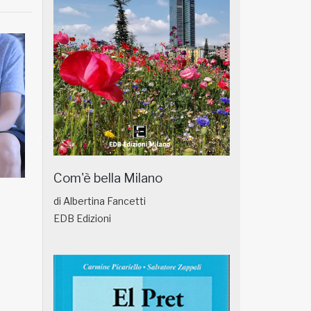
Com'è bella Milano
NATUROPATIA IN BREVE 18/01
NATUROPATIA IN
di Albertina Fancetti
EDB Edizioni