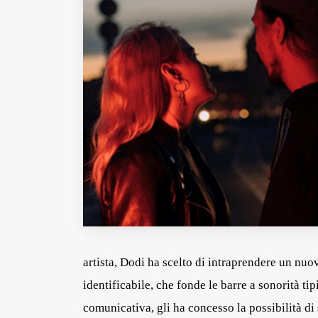
Fondato e diretto da Enzo De
Bernardis
EDB edizioni - Via Brivio angolo C.
Imbonati, 89 20159 Milano (Italia)
Informativa sulla privacy
artista, Dodi ha scelto di intraprendere un nuo
identificabile, che
fonde le barre a sonorità ti
comunicativa
, gli ha concesso la possibilità di