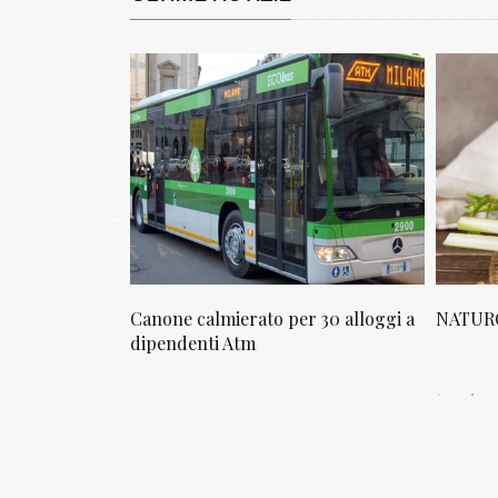
osta in via
Canone calmierato per 30 alloggi a
NATURO
sello
dipendenti Atm