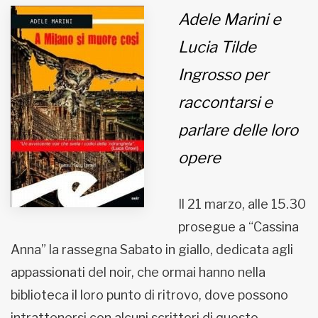
Adele Marini e
MUNICIPI
Lucia Tilde
Ingrosso per
Inviateci le vostre segnalazioni
raccontarsi e
Iscriviti alla newsletter
parlare delle loro
opere
www.viveremilano.info
Fondato e diretto da Enzo De
Bernardis
Il 21 marzo, alle 15.30
EDB edizioni - Via Brivio angolo C.
Imbonati, 89 20159 Milano (Italia)
prosegue a “Cassina
Informativa sulla privacy
Anna” la rassegna Sabato in giallo, dedicata agli
appassionati del noir, che ormai hanno nella
biblioteca il loro punto di ritrovo, dove possono
intrattenersi con alcuni scrittori di questo