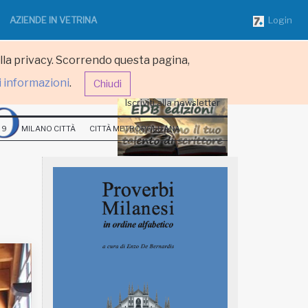
AZIENDE IN VETRINA
Login
ulla privacy. Scorrendo questa pagina,
i informazioni
.
Chiudi
Iscriviti alla newsletter
 9
MILANO CITTÀ
CITTÀ METROPOLITANA