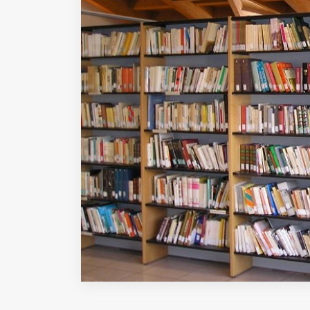
Fondato e diretto da Enzo De
Bernardis
EDB edizioni - Via Brivio angolo C.
Imbonati, 89 20159 Milano (Italia)
Informativa sulla privacy