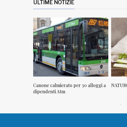
ULTIME NOTIZIE
one calmierato per 30 alloggi a
NATUROPATIA IN BREVE 2
pendenti Atm