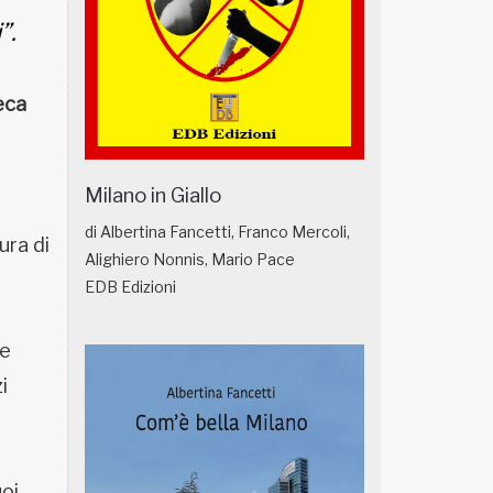
”.
eca
Milano in Giallo
di Albertina Fancetti, Franco Mercoli,
ura di
Alighiero Nonnis, Mario Pace
EDB Edizioni
ve
i
uoi