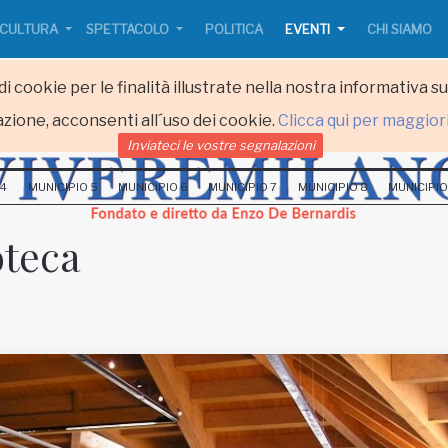
CULTURA
SPETTACOLO
POLITICA
EVENTI
CHI SIAMO
i cookie per le finalità illustrate nella nostra informativa s
zione, acconsenti all´uso dei cookie.
Clicca qui per maggior
Inviateci le vostre segnalazioni
 4
MUNICIPIO 5
MUNICIPIO 6
MUNICIPIO 7
MUNICIPIO 8
MUNICIPIO
oteca