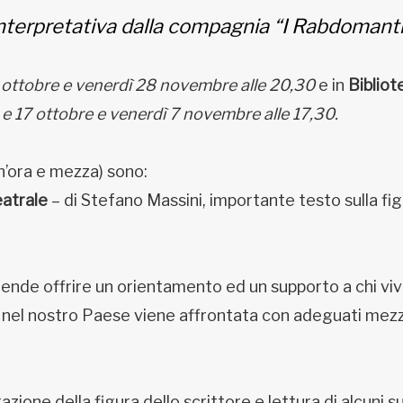
a interpretativa dalla compagnia “I Rabdomanti
 ottobre e venerdì 28 novembre alle 20,30
e in
Bibliot
 e 17 ottobre e venerdì 7 novembre alle 17,30.
un’ora e mezza) sono:
atrale
– di Stefano Massini, importante testo sulla fig
intende offrire un orientamento ed un supporto a chi vi
e nel nostro Paese viene affrontata con adeguati mezz
zione della figura dello scrittore e lettura di alcuni s