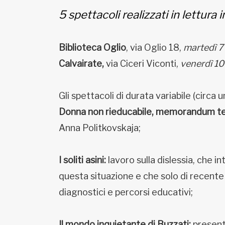
5 spettacoli realizzati in lettur
Biblioteca Oglio
, via Oglio 18,
martedì 7
Calvairate,
via Ciceri Viconti,
venerdì 10
Gli spettacoli di durata variabile (circa 
Donna non rieducabile, memorandum te
Anna Politkovskaja;
I soliti asini:
lavoro sulla dislessia, che 
questa situazione e che solo di recent
diagnostici e percorsi educativi;
Il mondo inquietante di Buzzati:
presenta