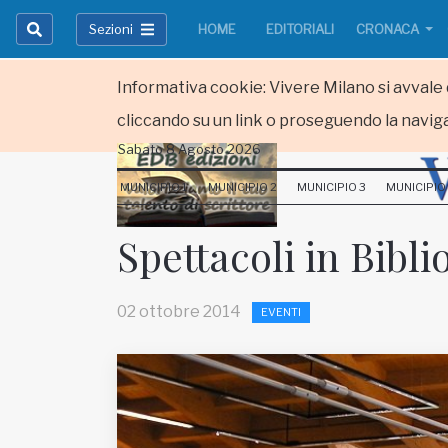
Sezioni
HOME
EDITORIALI
CRONACA
Informativa cookie: Vivere Milano si avvale d
cliccando su un link o proseguendo la naviga
Sabato 8 Agosto 2026
HOME
MUNICIPIO 1
MUNICIPIO 2
MUNICIPIO 3
MUNICIPIO
RUBRICHE
Spettacoli in Bibli
MUNICIPI
02 ottobre 2014
EVENTI
Inviateci le vostre segnalazioni
Iscriviti alla newsletter
www.viveremilano.info