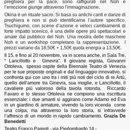
preghiera per la pace, sono raffigurati nel Noh e
l’emozione giunge attraverso l'immaginazione.
Okina
è un rituale sacro. Si basa su antichi canti e danze di
preghiera e non si può identificarne l’autore specifico.
Tsuchigumo
, con scene d’azione e veloci cambiamenti di
forte impatto scenico, è una delle opere più spettacolari e
amate dal pubblico del Noh. Una mostra delle maschere
Noh e un workshop completano la rappresentazione. I
prezzi variano da
18,50€ + 1,50€
quota energia
a 13,50€.
Il 15, e fino al 20 novembre, va in scena anche, in Sala Tre,
“ Lancillotto e Ginevra”. Il giovane regista, Giovanni
Ortoleva, spesso ospite della Biennale Teatro di Venezia
per le sue proposte originali e dal linguaggio innovativo, si
confronta qui con uno tra i miti più noti del ciclo di re Artù,
quello dell'amore tra Ginevra, sua moglie, e Lancillotto, il
cavaliere più valoroso della tavola rotonda. Riccardo
Favaro e lo stesso Ortoleva ne compiono una riscrittura
essenziale: i due amanti si aggirano come Adamo ed Eva
in un giardino di armature, vivendo la loro vicenda come
una colpa, ma attraverso la loro storia, si intravvede
l’affresco di un mondo in rapido cambiamento.
Grazia De 
Benedetti
Teatro Franco Parenti - via Pierlombardo 14 -