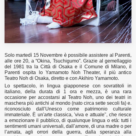
Solo martedì 15 Novembre è possibile assistere al Parenti,
alle ore 20, a “
Okina, Tsuchigumo”.
Grazie al gemellaggio
del 1981 tra la Città di Osaka e il Comune di Milano, il
Parenti ospita lo
Yamamoto Noh Theater,
il più antico
Teatro Noh di Osaka,
diretto e con Akihiro Yamamoto.
Lo spettacolo, in lingua giapponese con sovratitoli in
italiano, della durata di 1 ora e mezza
, 
è una rara
occasione per accostarsi
 a
l Teatro Noh, uno dei teatri in
maschera più antichi al mondo (nato circa sette secoli fa) e.
riconosciuto dall’Unesco come patrimonio culturale
immateriale. È un'arte classica, 'viva e attuale", che riesce
a emozionare il pubblico, di qualunque lingua o età: tutti i
sentimenti umani universali, dall’amore, di una madre o per
l’amata, agli orrori della guerra, dalla speranza alla