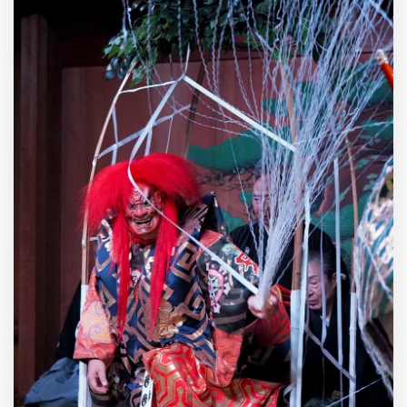
MUNICIPI
Inviateci le vostre segnalazioni
Iscriviti alla newsletter
www.viveremilano.info
Fondato e diretto da Enzo De
Bernardis
EDB edizioni - Via Brivio angolo C.
Imbonati, 89 20159 Milano (Italia)
Informativa sulla privacy