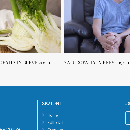
01
NATUROPATIA IN BREVE 19/01
NATUROPATIA 
SEZIONI
#S
Home
Editoriali
, 89 20159
Cronaca