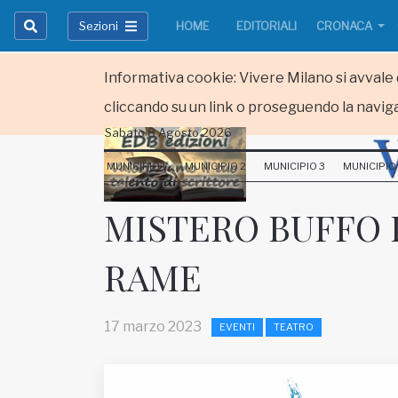
Sezioni
HOME
EDITORIALI
CRONACA
Informativa cookie: Vivere Milano si avvale d
cliccando su un link o proseguendo la naviga
Sabato 8 Agosto 2026
HOME
MUNICIPIO 1
MUNICIPIO 2
MUNICIPIO 3
MUNICIPIO
RUBRICHE
MISTERO BUFFO 
MUNICIPI
RAME
Inviateci le vostre segnalazioni
Iscriviti alla newsletter
17 marzo 2023
EVENTI
TEATRO
www.viveremilano.info