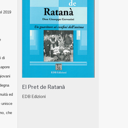
el 2019
e
 di
 sapore
giovani
 degna
El Pret de Ratanà
enuità ed
EDB Edizioni
e unisce
ano, che