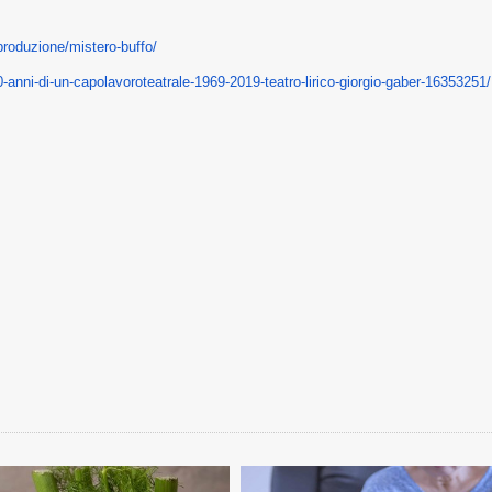
produzione/mistero-buffo/
0-anni-
di-un-capolavoroteatrale-1969-
2019-teatro-lirico-giorgio-
gaber-16353251/