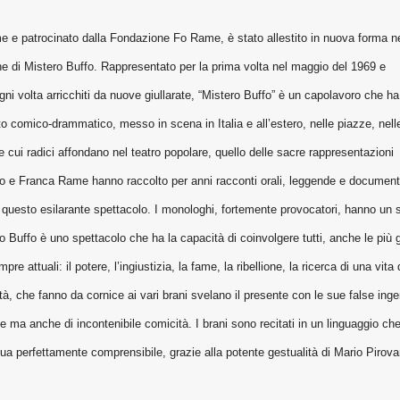
e e patrocinato dalla Fondazione Fo Rame, è stato allestito in nuova forma n
ne di Mistero Buffo. Rappresentato per la prima volta nel maggio del 1969 e
 ogni volta arricchiti da nuove giullarate, “Mistero Buffo” è un capolavoro che ha
o comico-drammatico, messo in scena in Italia e all’estero, nelle piazze, nell
le cui radici affondano nel teatro popolare, quello delle sacre rappresentazioni
 Fo e Franca Rame hanno raccolto per anni racconti orali, leggende e documenti
i in questo esilarante spettacolo. I monologhi, fortemente provocatori, hanno un
ro Buffo è uno spettacolo che ha la capacità di coinvolgere tutti, anche le più 
re attuali: il potere, l’ingiustizia, la fame, la ribellione, la ricerca di una vita
ità, che fanno da cornice ai vari brani svelano il presente con le sue false ing
ne ma anche di incontenibile comicità. I brani sono recitati in un linguaggio ch
lingua perfettamente comprensibile, grazie alla potente gestualità di Mario Pirov