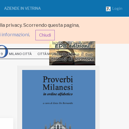
AZIENDE IN VETRINA
Login
ulla privacy. Scorrendo questa pagina,
i informazioni
.
Chiudi
Iscriviti alla newsletter
 9
MILANO CITTÀ
CITTÀ METROPOLITANA