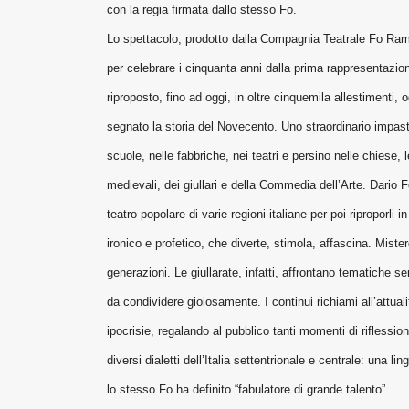
con la regia firmata dallo stesso Fo.
Lo spettacolo, prodotto dalla Compagnia Teatrale Fo Ram
per celebrare i cinquanta anni dalla prima rappresentazio
riproposto, fino ad oggi, in oltre cinquemila allestimenti,
segnato la storia del Novecento. Uno straordinario impast
scuole, nelle fabbriche, nei teatri e persino nelle chiese, 
medievali, dei giullari e della Commedia dell’Arte. Dario
teatro popolare di varie regioni italiane per poi riproporl
ironico e profetico, che diverte, stimola, affascina. Miste
generazioni. Le giullarate, infatti, affrontano tematiche semp
da condividere gioiosamente. I continui richiami all’attual
ipocrisie, regalando al pubblico tanti momenti di riflessio
diversi dialetti dell’Italia settentrionale e centrale: una 
lo stesso Fo ha definito “fabulatore di grande talento”.