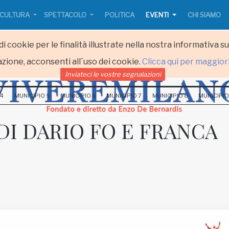
CULTURA
SPETTACOLO
POLITICA
EVENTI
CHI SIAMO
i cookie per le finalità illustrate nella nostra informativa s
zione, acconsenti all´uso dei cookie.
Clicca qui per maggior
Inviateci le vostre segnalazioni
 4
MUNICIPIO 5
MUNICIPIO 6
MUNICIPIO 7
MUNICIPIO 8
MUNICIPIO
DI DARIO FO E FRANCA