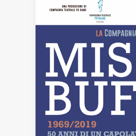
Fondato e diretto da Enzo De
Bernardis
EDB edizioni - Via Brivio angolo C.
Imbonati, 89 20159 Milano (Italia)
Informativa sulla privacy