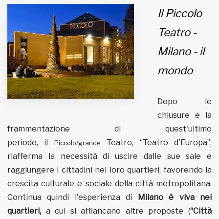
Il Piccolo
MUNICIPI
Teatro -
Milano - il
Inviateci le vostre segnalazioni
mondo
Iscriviti alla newsletter
Dopo le
www.viveremilano.info
chiusure e la
Fondato e diretto da Enzo De
frammentazione di quest'ultimo
Bernardis
EDB edizioni - Via Brivio angolo C.
periodo, il
Teatro, “Teatro d'Europa”,
Piccolo/grande
Imbonati, 89 20159 Milano (Italia)
riafferma la necessità di uscire dalle sue sale e
Informativa sulla privacy
raggiungere i cittadini nei loro quartieri, favorendo la
crescita culturale e sociale della città metropolitana.
Continua quindi l'esperienza di
Milano è viva nei
quartieri,
a cui si affiancano altre proposte (
“Città