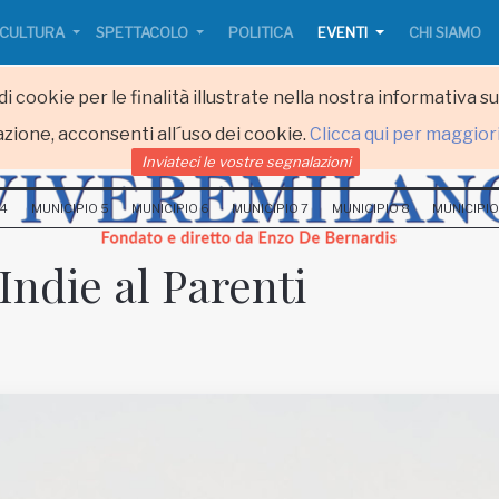
CULTURA
SPETTACOLO
POLITICA
EVENTI
CHI SIAMO
i cookie per le finalità illustrate nella nostra informativa s
zione, acconsenti all´uso dei cookie.
Clicca qui per maggior
Inviateci le vostre segnalazioni
 4
MUNICIPIO 5
MUNICIPIO 6
MUNICIPIO 7
MUNICIPIO 8
MUNICIPIO
Indie al Parenti