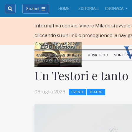
Sezioni
HOME
EDITORIALI
CRONACA
Informativa cookie: Vivere Milano si avvale d
cliccando su un link o proseguendo la naviga
Giovedi 6 Agosto 2026
HOME
MUNICIPIO 1
MUNICIPIO 2
MUNICIPIO 3
MUNICIPIO
RUBRICHE
Un Testori e tanto 
MUNICIPI
03 luglio 2023
EVENTI
TEATRO
Inviateci le vostre segnalazioni
Iscriviti alla newsletter
www.viveremilano.info