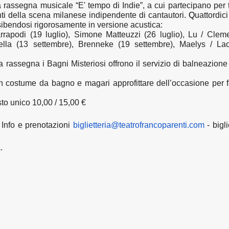
la rassegna musicale “
E' tempo di Indie”,
a cui partecipano per t
ti della scena milanese indipendente di cantautori.
Q
uattordici
esibendosi rigorosamente in versione acustica:
rrapodi
(19 luglio),
Simone Matteuzzi
(26 luglio),
Lu / Clem
ella
(13 settembre),
Brenneke
(19 settembre),
Maelys / Lac
la rassegna i Bagni Misteriosi offrono il servizio di balneazione
in costume da bagno e magari approfittare dell’occasione per 
osto unico 10,00 / 15,00 €
 Info e prenotazioni
biglietteria@
teatrofrancoparenti.com
-
bigli
.