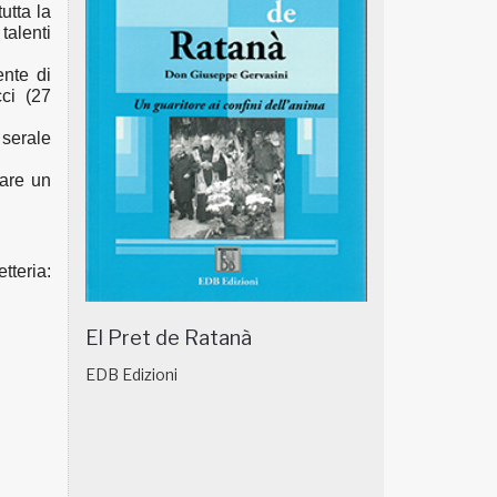
utta la
 talenti
ente
di
ci
(27
 serale
fare un
etteria:
El Pret de Ratanà
EDB Edizioni