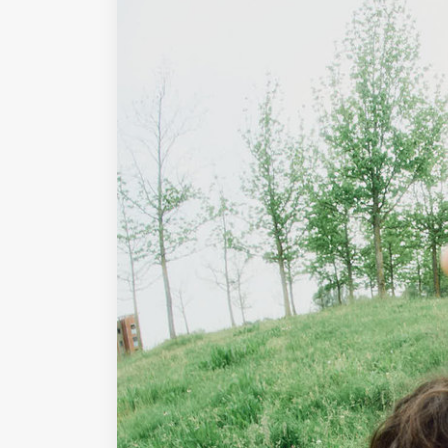
Fondato e diretto da Enzo De
Bernardis
EDB edizioni - Via Brivio angolo C.
Imbonati, 89 20159 Milano (Italia)
Informativa sulla privacy