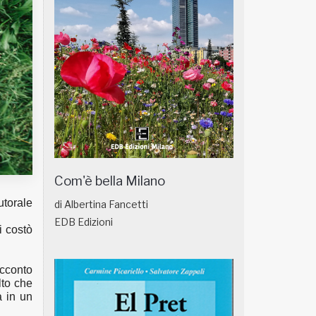
Com'è bella Milano
utorale
di Albertina Fancetti
EDB Edizioni
i costò
acconto
lto che
a in un