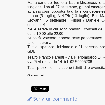
Ma la parte del leone ai Bagni Misteriosi, è 
stagione, fino al 27 settembre, gruppi emergen
avranno così l’opportunità di farsi conoscere 
Leanò
(5 luglio),
Meli/Pit
(13 luglio),
Elio Ma
Giovanni
(5 settembre),
Frisari / Daniele C
settembre)
Nelle serate in cui sono previsti i concerti del
dalle 19.00 alle 22.00.
Si potrà, volendo, godere delle performance 
tuffo in piscina.
Tutti gli spettacoli iniziano alla 21.Ingresso, p
GDB
Teatro Franco Parenti - via Pierlombardo 14 -
via PierLombardo 14 -tel. 02 59995206
Tutti i prezzi non includono i diritti di prevendita
Gianna Lari
Scrivi un commento