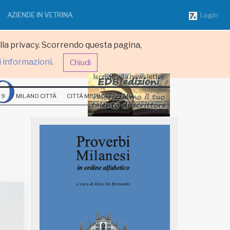
AZIENDE IN VETRINA
Login
ulla privacy. Scorrendo questa pagina,
i informazioni
.
Chiudi
Iscriviti alla newsletter
 9
MILANO CITTÀ
CITTÀ METROPOLITANA