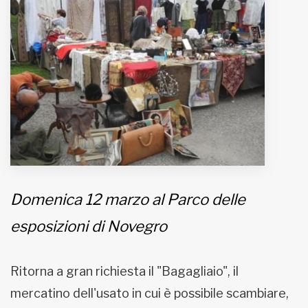
MUNICIPI
Inviateci le vostre segnalazioni
Iscriviti alla newsletter
www.viveremilano.info
Fondato e diretto da Enzo De
Bernardis
Domenica 12 marzo al Parco delle
EDB edizioni - Via Brivio angolo C.
Imbonati, 89 20159 Milano (Italia)
esposizioni di Novegro
Informativa sulla privacy
Ritorna a gran richiesta il "Bagagliaio", il
mercatino dell'usato in cui è possibile scambiare,