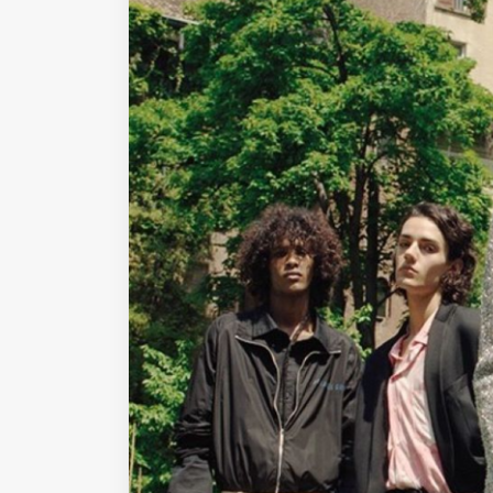
Fondato e diretto da Enzo De
Bernardis
EDB edizioni - Via Brivio angolo C.
Imbonati, 89 20159 Milano (Italia)
Informativa sulla privacy