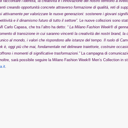
ccontare l’identità, la creatività e l’innovazione del nostro territorio a livell
lenti creando opportunità concrete attraverso formazione di qualità, reti di sup
si attivamente per valorizzare le nuove generazioni: sostenere i giovani signif
itività e il dinamismo futuro di tutto il settore”.
Le nuove collezioni sono stat
I Carlo Capasa, che tra l’altro ha detto:
“ La Milano Fashion Week® di genna
ento di transizione in cui saranno vincenti la creatività dei nostri brand, la du
nico al mondo, i valori che rispondono alle istanze del tempo. Il ruolo di Cam
 è, oggi più che mai, fondamentale nel delineare traiettorie, costruire occasi
 offrono i momenti di significative trasformazioni.”
La campagna di comunicazi
noltre, sarà possibile seguire la Milano Fashion Week® Men’s Collection in s
a.
it
.