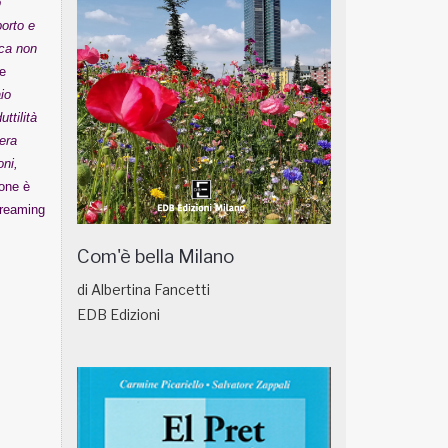
o
porto e
ica non
e
io
ttilità
era
oni,
one è
treaming
Com'è bella Milano
di Albertina Fancetti
EDB Edizioni