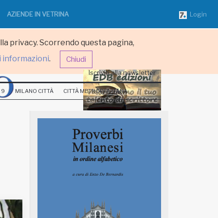
AZIENDE IN VETRINA
Login
ulla privacy. Scorrendo questa pagina,
i informazioni
.
Chiudi
Iscriviti alla newsletter
 9
MILANO CITTÀ
CITTÀ METROPOLITANA