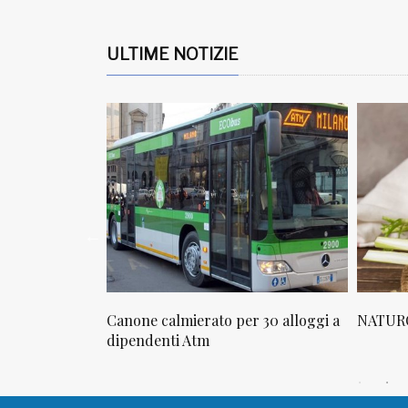
ULTIME NOTIZIE
osta in via
Canone calmierato per 30 alloggi a
NATURO
sello
dipendenti Atm