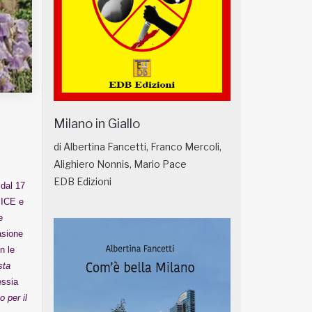
Milano in Giallo
di Albertina Fancetti, Franco Mercoli,
Alighiero Nonnis, Mario Pace
EDB Edizioni
 dal 17
 ICE e
e
asione
n le
sta
essia
 per il