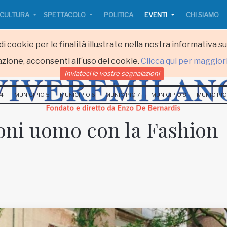
CULTURA
SPETTACOLO
POLITICA
EVENTI
CHI SIAMO
i cookie per le finalità illustrate nella nostra informativa s
zione, acconsenti all´uso dei cookie.
Clicca qui per maggior
Inviateci le vostre segnalazioni
 4
MUNICIPIO 5
MUNICIPIO 6
MUNICIPIO 7
MUNICIPIO 8
MUNICIPIO
ioni uomo con la Fashion