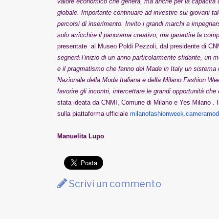
valore economico che genera, ma anche per la capacità di ra
globale. Importante continuare ad investire sui giovani ta
percorsi di inserimento. Invito i grandi marchi a impegnar
solo arricchire il panorama creativo, ma garantire la compet
presentate al Museo Poldi Pezzoli, dal presidente di CNM
segnerà l’inizio di un anno particolarmente sfidante, un mom
e il pragmatismo che fanno del Made in Italy un sistema u
Nazionale della Moda Italiana e della Milano Fashion Week
favorire gli incontri, intercettare le grandi opportunità che
stata ideata da CNMI, Comune di Milano e Yes Milano . I
sulla piattaforma ufficiale
milanofashionweek.cameramod
Manuelita Lupo
Scrivi un commento