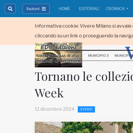
Sezioni
HOME
EDITORIALI
CRONACA
Informativa cookie: Vivere Milano si avvale d
cliccando su un link o proseguendo la naviga
Venerdi 7 Agosto 2026
HOME
MUNICIPIO 1
MUNICIPIO 2
MUNICIPIO 3
MUNICIPIO
RUBRICHE
Tornano le collez
MUNICIPI
Week
Inviateci le vostre segnalazioni
Iscriviti alla newsletter
11 dicembre 2024
EVENTI
www.viveremilano.info