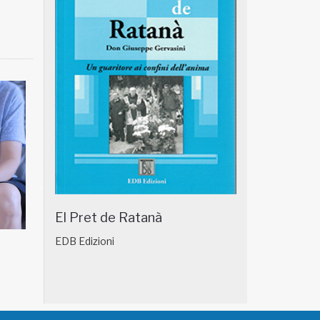
El Pret de Ratanà
EDB Edizioni
NATUROPATIA IN BREVE 18/01
NATUROPATIA IN