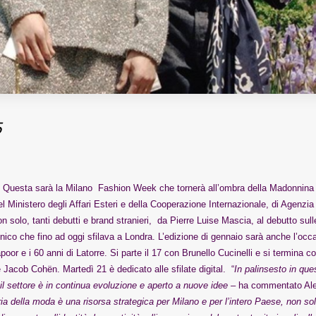
5
ti. Questa sarà la Milano Fashion Week che tornerà all’ombra della Madonnina
l Ministero degli Affari Esteri e della Cooperazione Internazionale, di Agenzia
solo, tanti debutti e brand stranieri, da Pierre Luise Mascia, al debutto sull
ico che fino ad oggi sfilava a Londra. L’edizione di gennaio sarà anche l’occ
poor e i 60 anni di Latorre. Si parte il 17 con Brunello Cucinelli e si termina co
 Jacob Cohën. Martedì 21 è dedicato alle sfilate digital. “
In palinsesto in que
il settore è in continua evoluzione e aperto a nuove idee –
ha commentato Al
ria della moda è una risorsa strategica per Milano e per l’intero Paese, non solo