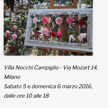
MUNICIPI
Inviateci le vostre segnalazioni
Iscriviti alla newsletter
www.viveremilano.info
Fondato e diretto da Enzo De
Bernardis
Villa Necchi Campiglio - Via Mozart 14,
EDB edizioni - Via Brivio angolo C.
Imbonati, 89 20159 Milano (Italia)
Milano
Informativa sulla privacy
Sabato 5 e domenica 6 marzo 2016,
dalle ore 10 alle 18