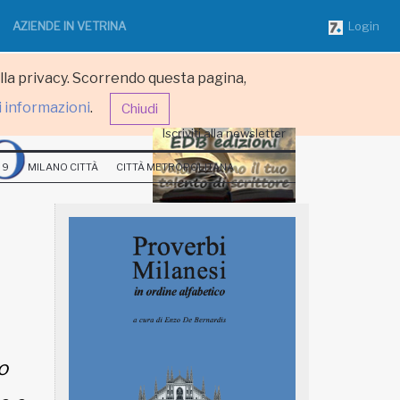
AZIENDE IN VETRINA
Login
ulla privacy. Scorrendo questa pagina,
i informazioni
.
Chiudi
Iscriviti alla newsletter
 9
MILANO CITTÀ
CITTÀ METROPOLITANA
o