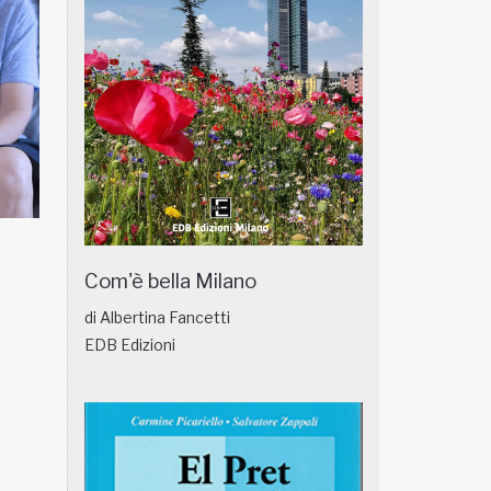
NATUROPATIA IN BREVE 18/01
NATUROPATIA IN
Com'è bella Milano
di Albertina Fancetti
EDB Edizioni