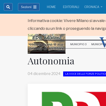
Sezioni
HOME
EDITORIALI
CRONACA
Informativa cookie: Vivere Milano si avvale d
cliccando su un link o proseguendo la naviga
Sabato 8 Agosto 2026
HOME
MUNICIPIO 1
MUNICIPIO 2
MUNICIPIO 3
MUNICIPIO
RUBRICHE
Autonomia
MUNICIPI
04 dicembre 2024
LA VOCE DELLE FORZE POLITIC
Inviateci le vostre segnalazioni
Iscriviti alla newsletter
www.viveremilano.info