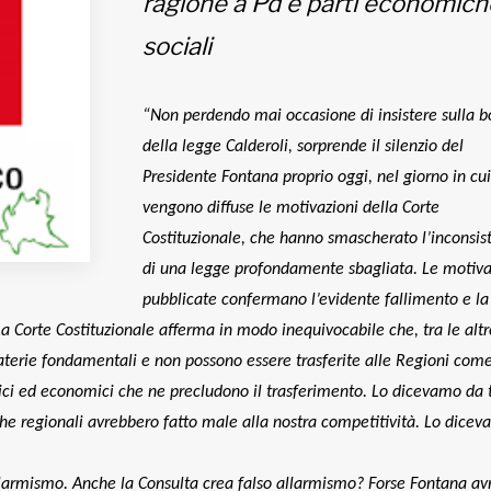
ragione a Pd e parti economich
sociali
“Non perdendo mai occasione di insistere sulla b
della legge Calderoli, sorprende il silenzio del
Presidente Fontana proprio oggi, nel giorno in cui
vengono diffuse le motivazioni della Corte
Costituzionale, che hanno smascherato l’inconsis
di una legge profondamente sbagliata. Le motiva
pubblicate confermano l’evidente fallimento e la
La Corte Costituzionale afferma in modo inequivocabile che, tra le altr
aterie fondamentali e non possono essere trasferite alle Regioni com
cnici ed economici che ne precludono il trasferimento. Lo dicevamo da
che regionali avrebbero fatto male alla nostra competitività. Lo dicev
 allarmismo. Anche la Consulta crea falso allarmismo? Forse Fontana a