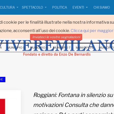
CULTURA
SPETTACOLO
POLITICA
EVENTI
CHI SIAMO
i cookie per le finalità illustrate nella nostra informativa s
zione, acconsenti all´uso dei cookie.
Clicca qui per maggior
Inviateci le vostre segnalazioni
 4
MUNICIPIO 5
MUNICIPIO 6
MUNICIPIO 7
MUNICIPIO 8
MUNICIPIO
HE
Roggiani: Fontana in silenzio su
motivazioni Consulta che dann