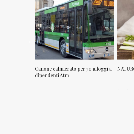
osta in via
Canone calmierato per 30 alloggi a
NATURO
sello
dipendenti Atm