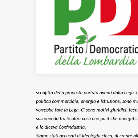
Fondato e diretto da Enzo De
Bernardis
EDB edizioni - Via Brivio angolo C.
Imbonati, 89 20159 Milano (Italia)
Informativa sulla privacy
sconfitta della proposta portata avanti dalla Lega. 
politica commerciale, energia e istruzione, sono m
vorrebbe fare la Lega. Ci sono motivi giuridici, te
sostenendo tra le altre cose che politiche energeti
e lo diceva Confindustria.
Siamo stati accusati di ideologia cieca, di creare