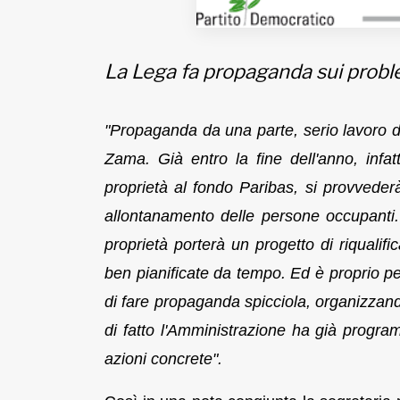
Fondato e diretto da Enzo De
Bernardis
EDB edizioni - Via Brivio angolo C.
Imbonati, 89 20159 Milano (Italia)
La Lega fa propaganda sui problem
Informativa sulla privacy
"Propaganda da una parte, serio lavoro da
Zama. Già entro la fine dell'anno, infa
proprietà al fondo Paribas, si provvederà 
allontanamento delle persone occupanti. 
proprietà porterà un progetto di riqualif
ben pianificate da tempo. Ed è proprio p
di fare propaganda spicciola, organizzand
di fatto l'Amministrazione ha già progra
azioni concrete".