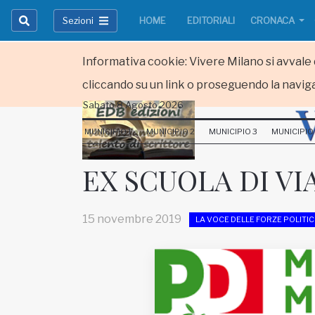
Sezioni
HOME
EDITORIALI
CRONACA
Informativa cookie: Vivere Milano si avvale d
cliccando su un link o proseguendo la naviga
Sabato 8 Agosto 2026
HOME
MUNICIPIO 1
MUNICIPIO 2
MUNICIPIO 3
MUNICIPIO
RUBRICHE
EX SCUOLA DI VI
MUNICIPI
15 novembre 2019
LA VOCE DELLE FORZE POLITI
Inviateci le vostre segnalazioni
Iscriviti alla newsletter
www.viveremilano.info