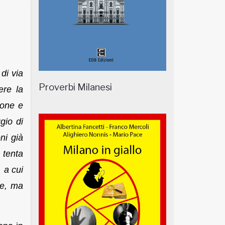
di via
Proverbi Milanesi
ere la
ione e
gio di
ni già
 tenta
 a cui
ne, ma