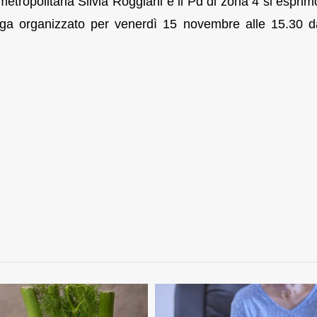
metropolitana Silvia Roggiani e il Pd di zona 4 si esprim
Lega organizzato per venerdì 15 novembre alle 15.30 d