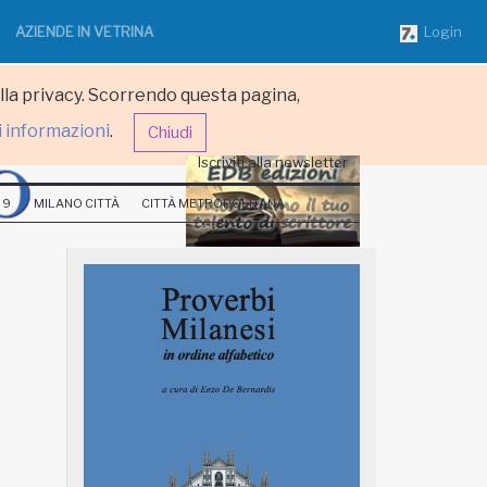
AZIENDE IN VETRINA
Login
ulla privacy. Scorrendo questa pagina,
i informazioni
.
Chiudi
Iscriviti alla newsletter
 9
MILANO CITTÀ
CITTÀ METROPOLITANA