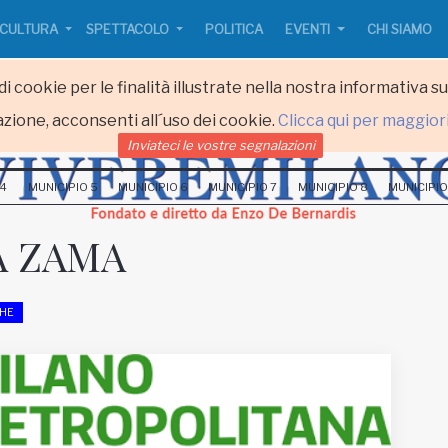
CULTURA
SPETTACOLO
POLITICA
EVENTI
CHI SIAMO
i cookie per le finalità illustrate nella nostra informativa s
zione, acconsenti all´uso dei cookie.
Clicca qui per maggior
Inviateci le vostre segnalazioni
 4
MUNICIPIO 5
MUNICIPIO 6
MUNICIPIO 7
MUNICIPIO 8
MUNICIPIO
A ZAMA
CHE