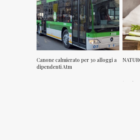
osta in via
Canone calmierato per 30 alloggi a
NATURO
sello
dipendenti Atm