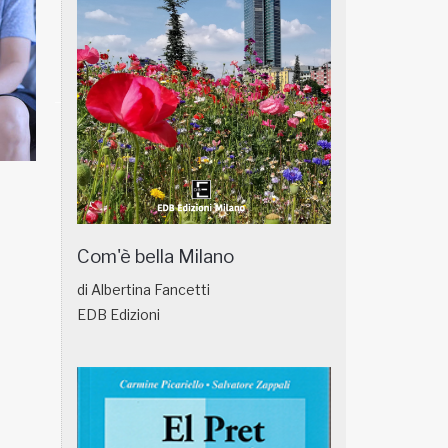
NATUROPATIA IN BREVE 18/01
NATUROPATIA IN
Com'è bella Milano
di Albertina Fancetti
EDB Edizioni