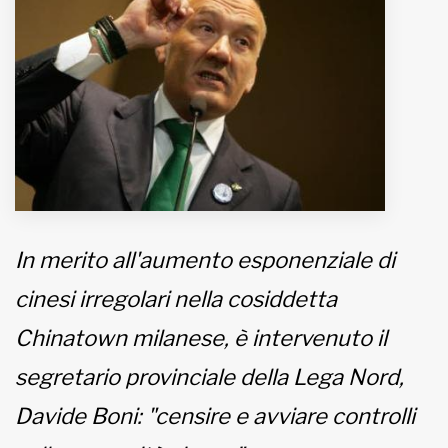
MUNICIPI
Inviateci le vostre segnalazioni
Iscriviti alla newsletter
www.viveremilano.info
Fondato e diretto da Enzo De
In merito all'aumento esponenziale di
Bernardis
EDB edizioni - Via Brivio angolo C.
cinesi irregolari nella cosiddetta
Imbonati, 89 20159 Milano (Italia)
Chinatown milanese, è intervenuto il
Informativa sulla privacy
segretario provinciale della Lega Nord,
Davide Boni: "censire e avviare controlli