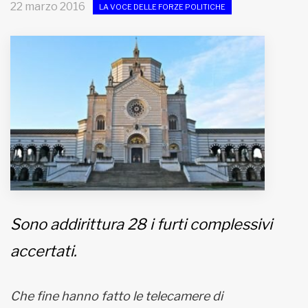
22 marzo 2016
LA VOCE DELLE FORZE POLITICHE
MUNICIPI
Inviateci le vostre segnalazioni
Iscriviti alla newsletter
www.viveremilano.info
Fondato e diretto da Enzo De
Bernardis
EDB edizioni - Via Brivio angolo C.
Imbonati, 89 20159 Milano (Italia)
Sono addirittura 28 i furti complessivi
Informativa sulla privacy
accertati.
Che fine hanno fatto le telecamere di