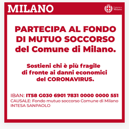
MUNICIPI
Inviateci le vostre segnalazioni
Iscriviti alla newsletter
www.viveremilano.info
Fondato e diretto da Enzo De
Bernardis
EDB edizioni - Via Brivio angolo C.
Imbonati, 89 20159 Milano (Italia)
Informativa sulla privacy