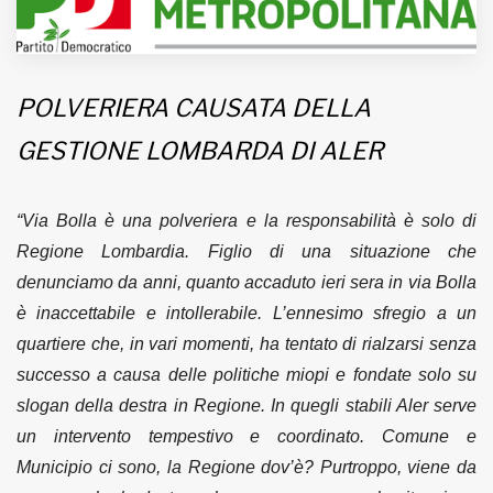
MUNICIPI
POLVERIERA CAUSATA DELLA
Inviateci le vostre segnalazioni
GESTIONE LOMBARDA DI ALER
Iscriviti alla newsletter
“Via Bolla è una polveriera e la responsabilità è solo di
www.viveremilano.info
Regione Lombardia. Figlio di una situazione che
Fondato e diretto da Enzo De
denunciamo da anni, quanto accaduto ieri sera in via Bolla
Bernardis
è inaccettabile e intollerabile. L’ennesimo sfregio a un
EDB edizioni - Via Brivio angolo C.
Imbonati, 89 20159 Milano (Italia)
quartiere che, in vari momenti, ha tentato di rialzarsi senza
Informativa sulla privacy
successo a causa delle politiche miopi e fondate solo su
slogan della destra in Regione. In quegli stabili Aler serve
un intervento tempestivo e coordinato. Comune e
Municipio ci sono, la Regione dov’è? Purtroppo, viene da