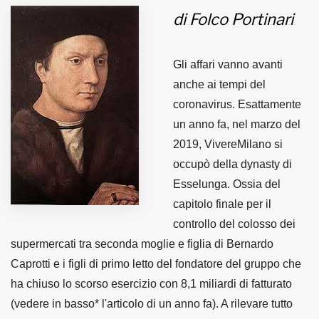
di Folco Portinari
MUNICIPI
Gli affari vanno avanti
Inviateci le vostre segnalazioni
anche ai tempi del
coronavirus. Esattamente
Iscriviti alla newsletter
un anno fa, nel marzo del
2019, VivereMilano si
www.viveremilano.info
occupò della dynasty di
Fondato e diretto da Enzo De
Esselunga. Ossia del
Bernardis
capitolo finale per il
EDB edizioni - Via Brivio angolo C.
Imbonati, 89 20159 Milano (Italia)
controllo del colosso dei
Informativa sulla privacy
supermercati tra seconda moglie e figlia di Bernardo
Caprotti e i figli di primo letto del fondatore del gruppo che
ha chiuso lo scorso esercizio con 8,1 miliardi di fatturato
(vedere in basso* l'articolo di un anno fa). A rilevare tutto