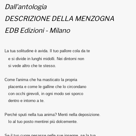
Dall'antologia
MUNICIPI
DESCRIZIONE DELLA MENZOGNA
EDB Edizioni - Milano
www.viveremilano.info
Fondato e diretto da Enzo De
La tua solitudine è avida. Il tuo pallore cola da te
Bernardis
EDB edizioni - Via Brivio angolo C.
e si divide in lunghi midolli. Nei dintorni non
Imbonati, 89 20159 Milano (Italia)
si vede altro che te stesso.
Informativa sulla privacy
Come l'anima che ha masticato la propria
placenta e come le galline che lo circondano
con occhi girevoli, in ogni modo sei sporco
dentro e intorno a te.
Perché sputi nella tua anima? Menti nella deposizione.
Io al tuo posto mentirei più dolcemente.
Se il tuo cuore pesasse nelle sue insegne, se la tua